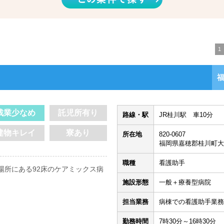
1
残業少なめ
託児所有り
路線・駅
JR桂川駅 車10分
建物キレイ
寮あり
所在地
820-0607
福岡県嘉穂郡桂川町大
職種
看護助手
場所にある92床のケアミックス病
施設形態
一般＋療養型病院
！
担当業務
病棟での看護助手業務
勤務時間
7時30分～16時30分