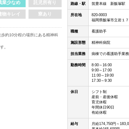
残業少なめ
託児所有り
路線・駅
筑豊本線 新飯塚駅 
建物キレイ
寮あり
所在地
820-0003
福岡県飯塚市立岩１７
職種
看護助手
歩約10分程の場所にある精神科
施設形態
精神科病院
ます。
担当業務
病棟での看護助手業務
勤務時間
8:00～16:00
9:00～17:00
11:00～19:00
17:30～9:30
休日
シフト制
産前・産後休暇
育児休暇
年間休日90日
有給休暇
給与
月給174,750円～183,
基本給165,600円