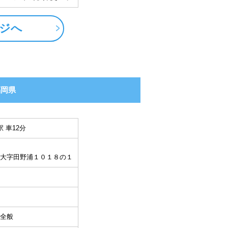
ジへ
福岡県
 車12分
大字田野浦１０１８の１
全般