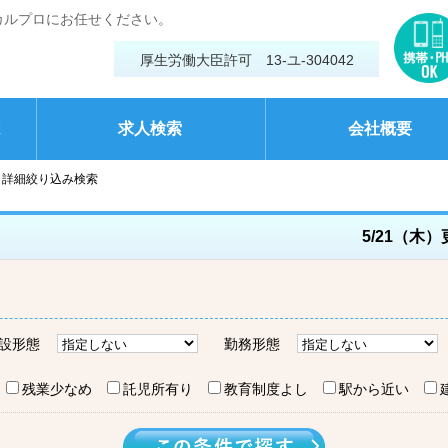
カルプロにお任せください。
厚生労働大臣許可 13-ユ-304042
は
求人検索
会社概要
詳細絞り込み検索
5/21（木
設形態
勤務形態
残業少なめ
託児所有り
教育制度よし
駅から近い