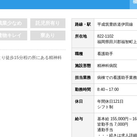
残業少なめ
託児所有り
路線・駅
平成筑豊鉄道伊田線 
建物キレイ
寮あり
所在地
822-1102
福岡県田川郡福智町上
職種
看護助手
り徒歩15分程の所にある精神科
施設形態
精神科病院
！
担当業務
病棟での看護助手業務
勤務時間
8:40～17:00
休日
年間休日121日
シフト制
給与
基本給 155,000円～16
皆勤手当 7,000円
通勤手当
・・・続きは求人詳細