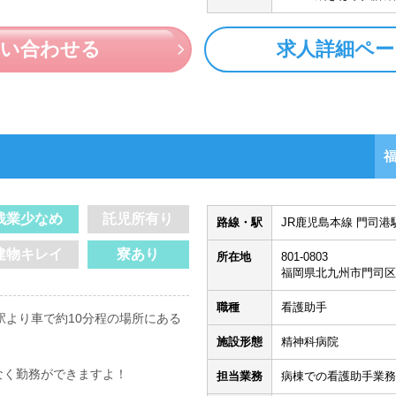
問い合わせる
求人詳細ペー
残業少なめ
託児所有り
路線・駅
JR鹿児島本線 門司港駅
建物キレイ
寮あり
所在地
801-0803
福岡県北九州市門司区
職種
看護助手
駅より車で約10分程の場所にある
施設形態
精神科病院
なく勤務ができますよ！
担当業務
病棟での看護助手業務