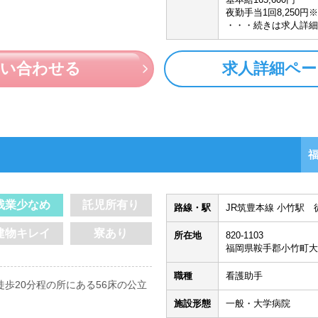
夜勤手当1回8,250円
・・・続きは求人詳細
問い合わせる
求人詳細ペー
残業少なめ
託児所有り
路線・駅
JR筑豊本線 小竹駅 
建物キレイ
寮あり
所在地
820-1103
福岡県鞍手郡小竹町大
職種
看護助手
歩20分程の所にある56床の公立
施設形態
一般・大学病院