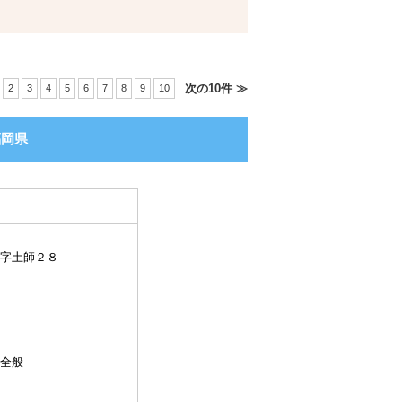
次の10件 ≫
2
3
4
5
6
7
8
9
10
福岡県
字土師２８
全般