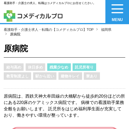
看護助手・介護士の求人、転職はコメディカルプロにお任せください。
MENU
看護助手・介護士求人・転職の【コメディカルプロ】TOP
福岡県
原病院
原病院
給与高め
休日多め
残業少なめ
託児所有り
教育制度よし
駅から近い
建物キレイ
寮あり
原病院は、西鉄天神大牟田線の大橋駅から徒歩約20分ほどの所
にある220床のケアミックス病院です。 病棟での看護助手業務
全般をお願いします。 託児所をはじめ福利厚生面が充実して
おり、働きやすい環境が整っています。