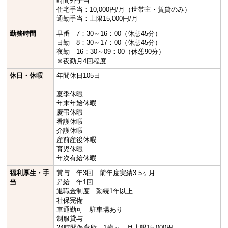
時間外手当
住宅手当：10,000円/月（世帯主・賃貸のみ）
通勤手当：上限15,000円/月
勤務時間
早番 7：30～16：00（休憩45分）
日勤 8：30～17：00（休憩45分）
夜勤 16：30～09：00（休憩90分）
※夜勤月4回程度
休日・休暇
年間休日105日
夏季休暇
年末年始休暇
慶弔休暇
看護休暇
介護休暇
産前産後休暇
育児休暇
年次有給休暇
福利厚生・手
賞与 年3回 前年度実績3.5ヶ月
当
昇給 年1回
退職金制度 勤続1年以上
社保完備
車通勤可 駐車場あり
制服貸与
24時間保育所 1歳～ 月上限15,000円