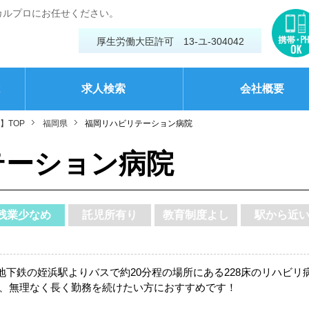
カルプロにお任せください。
厚生労働大臣許可 13-ユ-304042
は
求人検索
会社概要
】TOP
福岡県
福岡リハビリテーション病院
テーション病院
残業少なめ
託児所有り
教育制度よし
駅から近
下鉄の姪浜駅よりバスで約20分程の場所にある228床のリハビリ
で、無理なく長く勤務を続けたい方におすすめです！