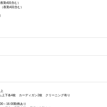
円（夜勤4回含む）
0円（夜勤4回含む）
/月
以上
ム上下各4枚 カーディガン2枚 クリーニング有り
0～16:00勤務あり