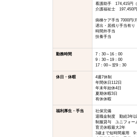
看護助手 174,415
介護福祉士 197,45
病棟ケア手当 7000円
遅出・居残り手当有り
時間外手当
扶養手当
勤務時間
7：30～16：00
9：30～19：00
17：00～翌9：30
休日・休暇
4週7休制
年間休日112日
年末年始休4日
夏期休暇3日
有休休暇
福利厚生・手当
社保完備
退職金制度 勤続3年
制服貸与 ユニフォー
育児休暇最大2年
3歳まで短時間雇用 9:0