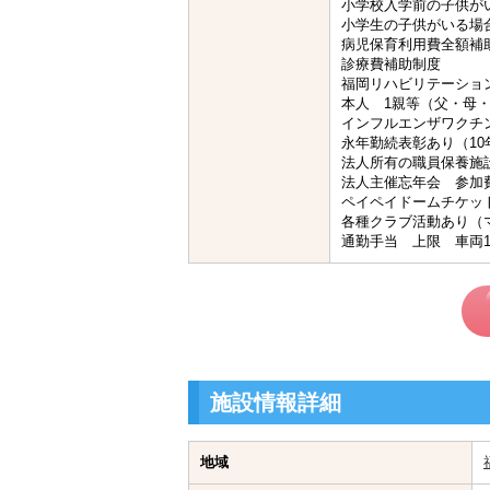
小学校入学前の子供が
小学生の子供がいる場
病児保育利用費全額補
診療費補助制度
福岡リハビリテーショ
本人 1親等（父・母
インフルエンザワクチ
永年勤続表彰あり（10年
法人所有の職員保養施
法人主催忘年会 参加
ペイペイドームチケッ
各種クラブ活動あり（
通勤手当 上限 車両15,
施設情報詳細
地域