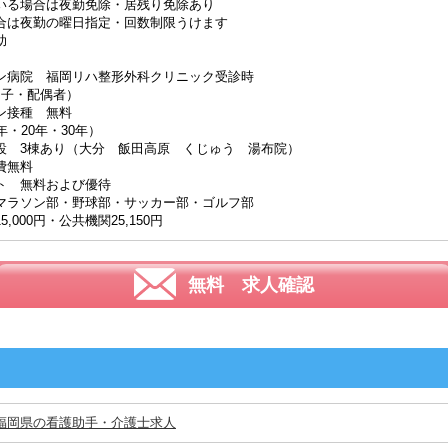
いる場合は夜勤免除・居残り免除あり
合は夜勤の曜日指定・回数制限うけます
助
ン病院 福岡リハ整形外科クリニック受診時
・子・配偶者）
ン接種 無料
・20年・30年）
設 3棟あり（大分 飯田高原 くじゅう 湯布院）
費無料
ト 無料および優待
マラソン部・野球部・サッカー部・ゴルフ部
000円・公共機関25,150円
無料 求人確認
福岡県の看護助手・介護士求人