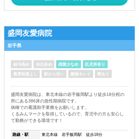
盛岡友愛病院
岩手県
給与高め
休日多め
残業少なめ
託児所有り
教育制度よし
駅から近い
建物キレイ
寮あり
盛岡友愛病院は、東北本線の岩手飯岡駅より徒歩18分程の
所にある386床の急性期病院です。
病棟での看護助手業務をお願いします。
くるみんマークを取得しているので、育児中の方も安心し
て勤務ができる環境です！
路線・駅
東北本線 岩手飯岡駅 徒歩18分