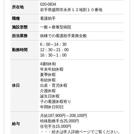
020-0834
所在地
岩手県盛岡市永井１２地割１０番地
職種
看護助手
施設形態
一般＋療養型病院
担当業務
病棟での看護助手業務全般
6：00～14：30
勤務時間
12：30～21：00
16：30～1：00
4週6休制
年末年始休暇
夏季休暇
有給休暇
休日
出産・育児休暇
介護休暇
誕生日休暇
子の看護休暇有り
年間休日93日
月給187,900円～208,100円
特殊勤務手当25,000円
給与
住宅手当15,000円
・・・続きは求人詳細ページでご覧ください。