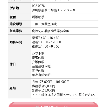
902-0076
所在地
沖縄県那覇市与儀１－２６－６
職種
看護助手
施設形態
一般＋療養型病院
担当業務
病棟での看護助手業務全般
早番7：30～16：30
勤務時間
遅番10：00～19：00
夜勤17：00～9：00
シフト制
慶弔休暇
介護休暇
休日
産前産後休暇
育児休暇
年次有給休暇
月給176,000円～191,000円
職務手当9,000円
給与
皆勤手当3,000円
・・・続きは求人詳細ページでご覧ください。