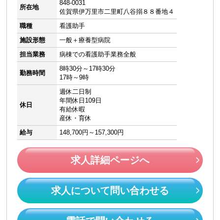
848-0031
所在地
佐賀県伊万里市二里町八谷搦８８番地４
職種
看護助手
施設形態
一般＋療養型病院
担当業務
病棟での看護助手業務全般
8時30分～17時30分
勤務時間
17時～9時
週休二日制
年間休日109日
休日
有給休暇
産休・育休
給与
148,700円～157,300円
求人詳細ページへ
求人について問い合わせる