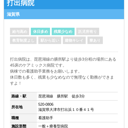
打出病院
滋賀県
給与高め
休日多め
残業少なめ
託児所有り
教育制度よし
駅から近い
建物キレイ
寮あり
打出病院は、琵琶湖線の膳所駅より徒歩3分程の場所にある
45床のケアミックス病院です。
病棟での看護助手業務をお願いします。
休日数も多く、残業も少なめなので無理なく勤務ができま
すよ！
路線・駅
琵琶湖線 膳所駅 徒歩3分
520-0806
所在地
滋賀県大津市打出浜１０番４１号
職種
看護助手
施設形態
一般＋療養型病院