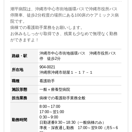
潮平病院は、沖縄市中心市街地循環バスで沖縄市役所バス
停降車、徒歩2分程度の場所にある100床のケアミックス病
院です。
病棟での看護助手業務をお願いします。
お休みもしっかり取得でき、残業も少なめで無理なく勤務
ができますよ！
沖縄市中心市街地循環バス 沖縄市役所バス
路線・駅
停 徒歩2分
904-0021
所在地
沖縄県沖縄市胡屋１－１７－１
職種
看護助手
施設形態
一般＋療養型病院
担当業務
病棟での看護助手業務全般
8:00～17:00
17:00～翌1:00
0:30～9:00
勤務時間
日勤遅番9:30～18:30（一般病棟のみ）
準夜・深夜通し勤務 17:00～翌9:00（月5～6