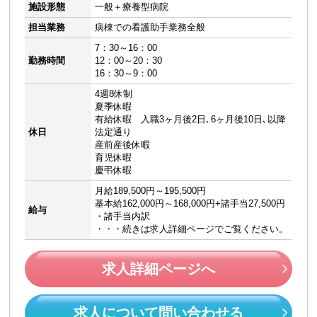
施設形態
一般＋療養型病院
担当業務
病棟での看護助手業務全般
7：30～16：00
勤務時間
12：00～20：30
16：30～9：00
4週8休制
夏季休暇
有給休暇 入職3ヶ月後2日､6ヶ月後10日､以降
休日
法定通り
産前産後休暇
育児休暇
慶弔休暇
月給189,500円～195,500円
基本給162,000円～168,000円+諸手当27,500円
給与
・諸手当内訳
・・・続きは求人詳細ページでご覧ください。
求人詳細ページへ
求人について問い合わせる