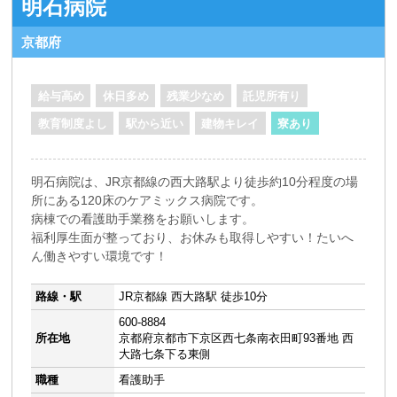
明石病院
京都府
給与高め
休日多め
残業少なめ
託児所有り
教育制度よし
駅から近い
建物キレイ
寮あり
明石病院は、JR京都線の西大路駅より徒歩約10分程度の場
所にある120床のケアミックス病院です。
病棟での看護助手業務をお願いします。
福利厚生面が整っており、お休みも取得しやすい！たいへ
ん働きやすい環境です！
路線・駅
JR京都線 西大路駅 徒歩10分
600-8884
所在地
京都府京都市下京区西七条南衣田町93番地 西
大路七条下る東側
職種
看護助手