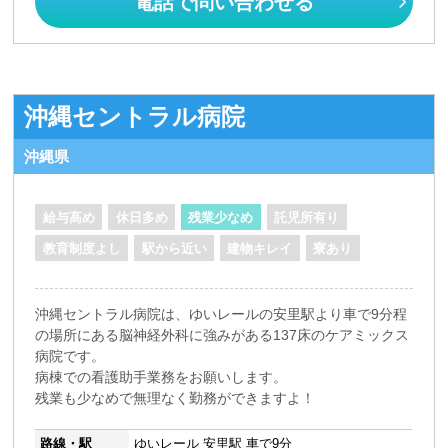
電話で問い合わせる
沖縄セントラル病院
沖縄県
給与高め
休日多め
残業少なめ
託児所有り
教育制度よし
駅から近い
建物キレイ
寮あり
沖縄セントラル病院は、ゆいレールの安里駅より車で9分程
の場所にある脳神経外科に強みがある137床のケアミックス
病院です。
病棟での看護助手業務をお願いします。
残業も少なめで無理なく勤務ができますよ！
路線・駅
ゆいレール 安里駅 車で9分