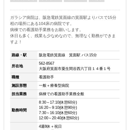
ガラシア病院は、阪急電鉄箕面線の箕面駅よりバスで15分
程の場所にある104床の病院です。
病棟での看護助手業務をお願いします。
休日も多く、残業も少なめなので、無理なく勤務ができま
すよ！
路線・駅
阪急電鉄箕面線 箕面駅 バス15分
562-8567
所在地
大阪府箕面市粟生間谷西六丁目１４番１号
職種
看護助手
施設形態
一般＋療養型病院
担当業務
病棟での看護助手業務全般
8:30～17:10(休憩60分)
16:20～9:10(休憩90分)
勤務時間
7:30～16:10(休憩60分)
12:00～20:40(休憩60分)
4週8休＋祝日