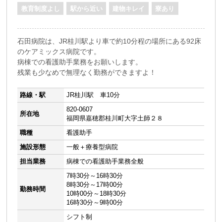
教育制度よし
駅から近い
建物キレイ
寮あり
石田病院は、JR桂川駅より車で約10分程の場所にある92床
のケアミックス病院です。
病棟での看護助手業務をお願いします。
残業も少なめで無理なく勤務ができますよ！
路線・駅
JR桂川駅 車10分
820-0607
所在地
福岡県嘉穂郡桂川町大字土師２８
職種
看護助手
施設形態
一般＋療養型病院
担当業務
病棟での看護助手業務全般
7時30分～16時30分
8時30分～17時00分
勤務時間
10時00分～18時30分
16時30分～9時00分
シフト制