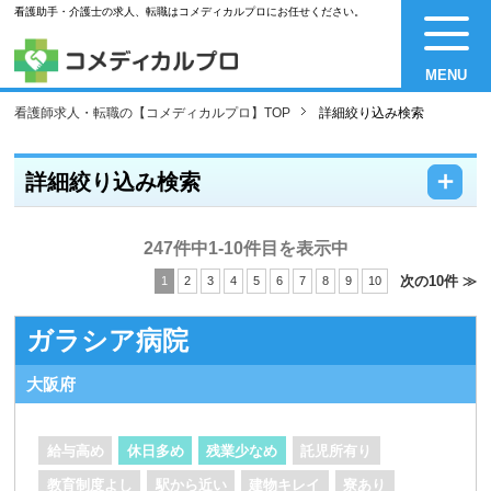
看護助手・介護士の求人、転職はコメディカルプロにお任せください。
MENU
看護師求人・転職の【コメディカルプロ】TOP
詳細絞り込み検索
－
＋
詳細絞り込み検索
247件中1-10件目を表示中
次の10件 ≫
1
2
3
4
5
6
7
8
9
10
ガラシア病院
大阪府
給与高め
休日多め
残業少なめ
託児所有り
教育制度よし
駅から近い
建物キレイ
寮あり