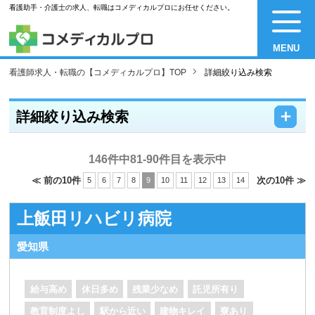
看護助手・介護士の求人、転職はコメディカルプロにお任せください。
MENU
看護師求人・転職の【コメディカルプロ】TOP
詳細絞り込み検索
－
＋
詳細絞り込み検索
146件中81-90件目を表示中
≪ 前の10件
次の10件 ≫
5
6
7
8
9
10
11
12
13
14
上飯田リハビリ病院
愛知県
給与高め
休日多め
残業少なめ
託児所有り
教育制度よし
駅から近い
建物キレイ
寮あり