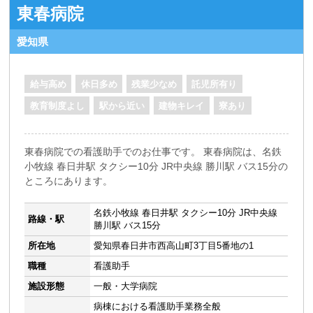
東春病院
愛知県
給与高め
休日多め
残業少なめ
託児所有り
教育制度よし
駅から近い
建物キレイ
寮あり
東春病院での看護助手でのお仕事です。 東春病院は、名鉄
小牧線 春日井駅 タクシー10分 JR中央線 勝川駅 バス15分の
ところにあります。
名鉄小牧線 春日井駅 タクシー10分 JR中央線
路線・駅
勝川駅 バス15分
所在地
愛知県春日井市西高山町3丁目5番地の1
職種
看護助手
施設形態
一般・大学病院
病棟における看護助手業務全般