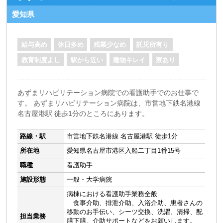
愛知県
給与高め
休日多め
残業少なめ
託児所有り
教育制度よし
駅から近い
建物キレイ
寮あり
あずまリハビリテーション病院での看護助手でのお仕事で
す。 あずまリハビリテーション病院は、市営地下鉄名港線
名古屋港駅 徒歩1分のところにあります。
路線・駅
市営地下鉄名港線 名古屋港駅 徒歩1分
所在地
愛知県名古屋市港区入船二丁目1番15号
職種
看護助手
施設形態
一般・大学病院
病棟における看護助手業務全般
食事介助、排泄介助、入浴介助、患者さんの
移動のお手伝い、シーツ交換、洗濯、清掃、配
担当業務
膳下膳、介助サポートなどをお願いします。