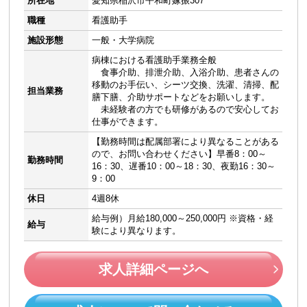
所在地
愛知県稲沢市平和町嫁振307
職種
看護助手
施設形態
一般・大学病院
病棟における看護助手業務全般
食事介助、排泄介助、入浴介助、患者さんの
移動のお手伝い、シーツ交換、洗濯、清掃、配
担当業務
膳下膳、介助サポートなどをお願いします。
未経験者の方でも研修があるので安心してお
仕事ができます。
【勤務時間は配属部署により異なることがある
ので、お問い合わせください】早番8：00～
勤務時間
16：30、遅番10：00～18：30、夜勤16：30～
9：00
休日
4週8休
給与例）月給180,000～250,000円 ※資格・経
給与
験により異なります。
求人詳細ページへ