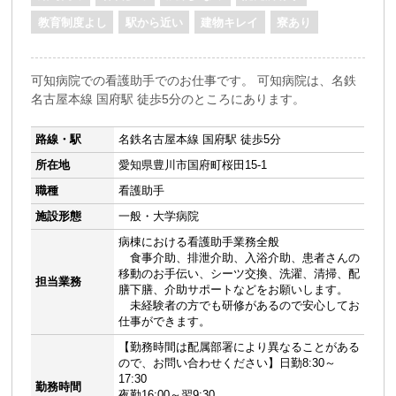
教育制度よし
駅から近い
建物キレイ
寮あり
可知病院での看護助手でのお仕事です。 可知病院は、名鉄
名古屋本線 国府駅 徒歩5分のところにあります。
路線・駅
名鉄名古屋本線 国府駅 徒歩5分
所在地
愛知県豊川市国府町桜田15-1
職種
看護助手
施設形態
一般・大学病院
病棟における看護助手業務全般
食事介助、排泄介助、入浴介助、患者さんの
移動のお手伝い、シーツ交換、洗濯、清掃、配
担当業務
膳下膳、介助サポートなどをお願いします。
未経験者の方でも研修があるので安心してお
仕事ができます。
【勤務時間は配属部署により異なることがある
ので、お問い合わせください】日勤8:30～
17:30
勤務時間
夜勤16:00～翌9:30