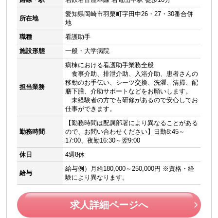
愛知県岡崎市羽栗町字田中26・27・30番合併
所在地
地
職種
看護助手
施設形態
一般・大学病院
病棟における看護助手業務全般
食事介助、排泄介助、入浴介助、患者さんの
移動のお手伝い、シーツ交換、洗濯、清掃、配
担当業務
膳下膳、介助サポートなどをお願いします。
未経験者の方でも研修があるので安心してお
仕事ができます。
【勤務時間は配属部署により異なることがある
勤務時間
ので、お問い合わせください】日勤8:45～
17:00、夜勤16:30～翌9:00
休日
4週8休
給与例）月給180,000～250,000円 ※資格・経
給与
験により異なります。
求人詳細ページへ