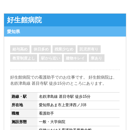
好生館病院
愛知県
給与高め
休日多め
残業少なめ
託児所有り
教育制度よし
駅から近い
建物キレイ
寮あり
好生館病院での看護助手でのお仕事です。 好生館病院は、
名鉄津島線 甚目寺駅 徒歩15分のところにあります。
路線・駅
名鉄津島線 甚目寺駅 徒歩15分
所在地
愛知県あま市上萱津西ノ川8
職種
看護助手
施設形態
一般・大学病院