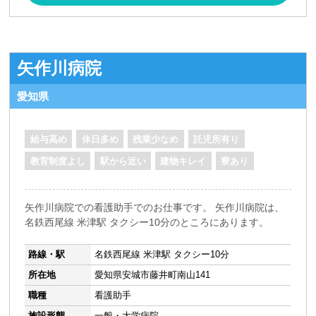
矢作川病院
愛知県
給与高め
休日多め
残業少なめ
託児所有り
教育制度よし
駅から近い
建物キレイ
寮あり
矢作川病院での看護助手でのお仕事です。 矢作川病院は、
名鉄西尾線 米津駅 タクシー10分のところにあります。
路線・駅
名鉄西尾線 米津駅 タクシー10分
所在地
愛知県安城市藤井町南山141
職種
看護助手
施設形態
一般・大学病院