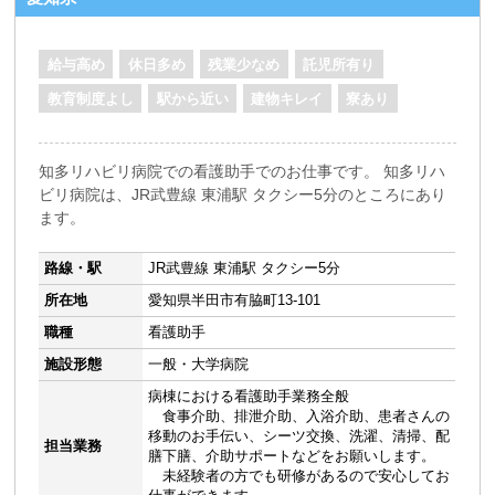
給与高め
休日多め
残業少なめ
託児所有り
教育制度よし
駅から近い
建物キレイ
寮あり
知多リハビリ病院での看護助手でのお仕事です。 知多リハ
ビリ病院は、JR武豊線 東浦駅 タクシー5分のところにあり
ます。
路線・駅
JR武豊線 東浦駅 タクシー5分
所在地
愛知県半田市有脇町13-101
職種
看護助手
施設形態
一般・大学病院
病棟における看護助手業務全般
食事介助、排泄介助、入浴介助、患者さんの
移動のお手伝い、シーツ交換、洗濯、清掃、配
担当業務
膳下膳、介助サポートなどをお願いします。
未経験者の方でも研修があるので安心してお