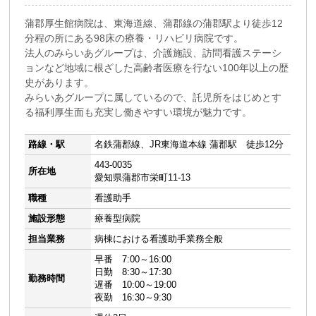
蒲郡厚生館病院は、東海道線、蒲郡線の蒲郡駅より徒歩12
分程の所にある98床の療養・リハビリ病院です。
法人のみらいあグループは、介護施設、訪問看護ステーシ
ョンなど地域に根ざした高齢者医療を行ない100年以上の歴
史があります。
みらいあグループに属しているので、託児所をはじめとす
る福利厚生面も充実し働きやすい環境が魅力です。
路線・駅
名鉄蒲郡線、JR東海道本線 蒲郡駅 徒歩12分
443-0035
所在地
愛知県蒲郡市栄町11-13
職種
看護助手
施設形態
療養型病院
担当業務
病棟における看護助手業務全般
早番 7:00～16:00
日勤 8:30～17:30
勤務時間
遅番 10:00～19:00
夜勤 16:30～9:30