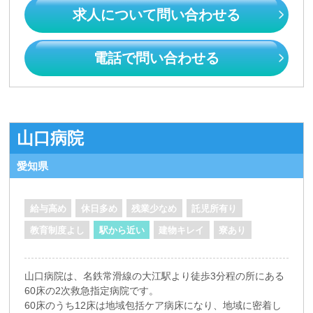
求人について問い合わせる
電話で問い合わせる
山口病院
愛知県
給与高め
休日多め
残業少なめ
託児所有り
教育制度よし
駅から近い
建物キレイ
寮あり
山口病院は、名鉄常滑線の大江駅より徒歩3分程の所にある
60床の2次救急指定病院です。
60床のうち12床は地域包括ケア病床になり、地域に密着し