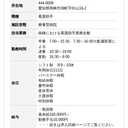
444-0008
所在地
愛知県岡崎市洞町字向山16-2
職種
看護助手
施設形態
療養型病院
担当業務
病棟における看護助手業務全般
早番 7:00～15:30、7:30～16:00※配属部署に
よる
勤務時間
遅番 10:30～19:00
夜勤 16:30～9:00
シフト制 月9～10休
年間休日111日
バースデー休暇
有給休暇
休日
慶弔休暇
産休育休
介護休暇
特別休暇
・無資格
基本給160,000円～
給与
勤務手当10,000円
・・・続きは求人詳細ページでご覧ください。