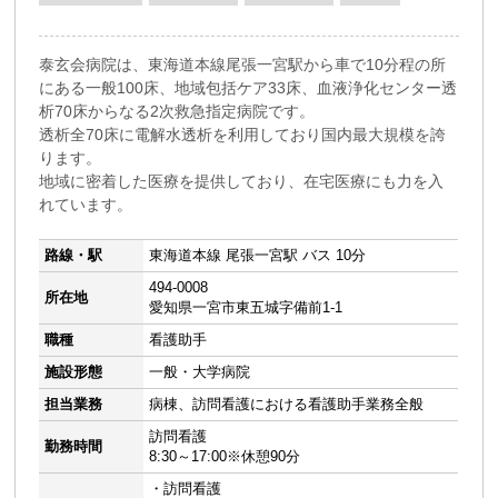
泰玄会病院は、東海道本線尾張一宮駅から車で10分程の所
にある一般100床、地域包括ケア33床、血液浄化センター透
析70床からなる2次救急指定病院です。
透析全70床に電解水透析を利用しており国内最大規模を誇
ります。
地域に密着した医療を提供しており、在宅医療にも力を入
れています。
路線・駅
東海道本線 尾張一宮駅 バス 10分
494-0008
所在地
愛知県一宮市東五城字備前1-1
職種
看護助手
施設形態
一般・大学病院
担当業務
病棟、訪問看護における看護助手業務全般
訪問看護
勤務時間
8:30～17:00※休憩90分
・訪問看護