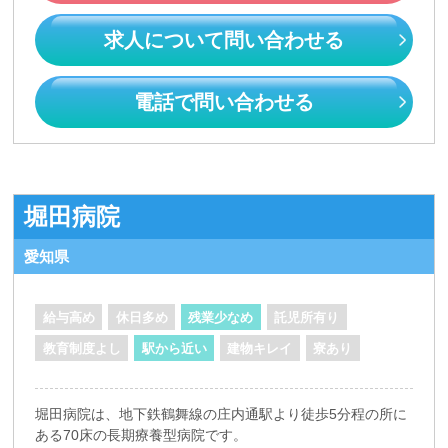
求人について問い合わせる
電話で問い合わせる
堀田病院
愛知県
給与高め
休日多め
残業少なめ
託児所有り
教育制度よし
駅から近い
建物キレイ
寮あり
堀田病院は、地下鉄鶴舞線の庄内通駅より徒歩5分程の所に
ある70床の長期療養型病院です。