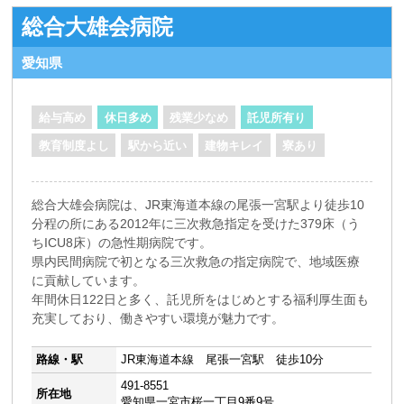
総合大雄会病院
愛知県
給与高め
休日多め
残業少なめ
託児所有り
教育制度よし
駅から近い
建物キレイ
寮あり
総合大雄会病院は、JR東海道本線の尾張一宮駅より徒歩10
分程の所にある2012年に三次救急指定を受けた379床（う
ちICU8床）の急性期病院です。
県内民間病院で初となる三次救急の指定病院で、地域医療
に貢献しています。
年間休日122日と多く、託児所をはじめとする福利厚生面も
充実しており、働きやすい環境が魅力です。
路線・駅
JR東海道本線 尾張一宮駅 徒歩10分
491-8551
所在地
愛知県一宮市桜一丁目9番9号