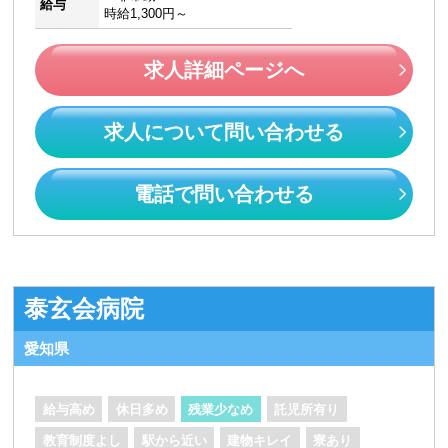
給与
時給1,300円～
求人詳細ページへ
求人について問い合わせる
電話で問い合わせる
泰玄会病院
愛知県
給与高め
休日多め
残業少なめ
託児所有り
教育制度よし
駅から近い
建物キレイ
寮あり