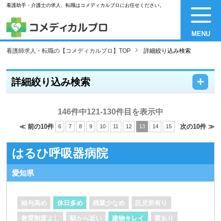
看護助手・介護士の求人、転職はコメディカルプロにお任せください。
MENU
看護師求人・転職の【コメディカルプロ】TOP
詳細絞り込み検索
－
＋
詳細絞り込み検索
146件中121-130件目を表示中
≪ 前の10件
次の10件 ≫
6
7
8
9
10
11
12
13
14
15
はるひ呼吸器病院
愛知県
給与高め
休日多め
残業少なめ
託児所有り
教育制度よし
駅から近い
建物キレイ
寮あり