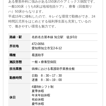
ある整形外科に強みがある150床のケアミックス病院です。
一般100床（うち8床は地域包括ケア）、療養（回復期リ
ハ）50床からなります。
平成15年に移転したので、キレイな環境で勤務ができ、24
時間託児所をはじめとする福利厚生面も充実しているの
で、働きやすい環境も魅力です。
路線・駅
名鉄名古屋本線 知立駅 徒歩5分
472-0056
所在地
愛知県知立市宝2-6-12
職種
看護助手
施設形態
一般＋療養型病院
担当業務
病棟における看護助手業務全般
日勤 8：30～17：30
勤務時間
遅番 8：30～19：00
4週8休シフト制
夏季休暇
年末年始休暇
休日
有給休暇
慶弔休暇