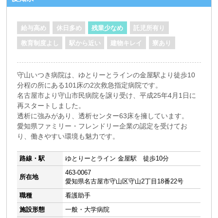
給与高め
休日多め
残業少なめ
託児所有り
教育制度よし
駅から近い
建物キレイ
寮あり
守山いつき病院は、ゆとりーとラインの金屋駅より徒歩10
分程の所にある101床の2次救急指定病院です。
名古屋市より守山市民病院を譲り受け、平成25年4月1日に
再スタートしました。
透析に強みがあり、透析センター63床を擁しています。
愛知県ファミリー・フレンドリー企業の認定を受けてお
り、働きやすい環境も魅力です。
路線・駅
ゆとりーとライン 金屋駅 徒歩10分
463-0067
所在地
愛知県名古屋市守山区守山2丁目18番22号
職種
看護助手
施設形態
一般・大学病院