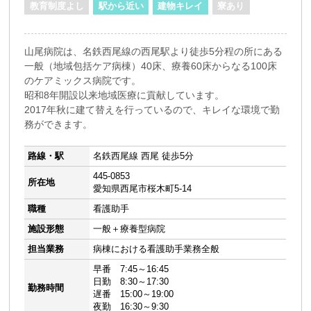
教育制度よし
駅から近い
建物キレイ
寮あり
山尾病院は、名鉄西尾線の西尾駅より徒歩5分程の所にある
一般（地域包括ケア病棟）40床、療養60床からなる100床
のケアミックス病院です。
昭和8年開設以来地域医療に貢献しています。
2017年秋に建て替えを行っているので、キレイな環境で勤
務ができます。
路線・駅
名鉄西尾線 西尾 徒歩5分
445-0853
所在地
愛知県西尾市桜木町5-14
職種
看護助手
施設形態
一般＋療養型病院
担当業務
病棟における看護助手業務全般
早番 7:45～16:45
日勤 8:30～17:30
勤務時間
遅番 15:00～19:00
夜勤 16:30～9:30