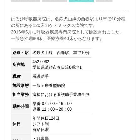
はるひ呼吸器病院は、名鉄犬山線の西春駅より車で10分程
の所にある120床のケアミックス病院です。
2016年5月に呼吸器疾患専門病院として開設されました。
一般急性期80床、医療療養40床からなります。
路線・駅
名鉄犬山線 西春駅 車で10分
452-0962
所在地
愛知県清須市春日流8番地1
職種
看護助手
施設形態
一般＋療養型病院
担当業務
病棟における看護助手業務全般
早番 07：00～16：00
勤務時間
遅番 11：00～20：00
年間休日124日
休日
シフト制
有給休暇
・非常勤