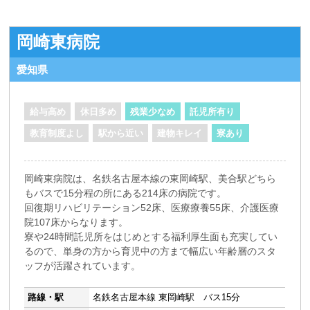
岡崎東病院
愛知県
給与高め
休日多め
残業少なめ
託児所有り
教育制度よし
駅から近い
建物キレイ
寮あり
岡崎東病院は、名鉄名古屋本線の東岡崎駅、美合駅どちら
もバスで15分程の所にある214床の病院です。
回復期リハビリテーション52床、医療療養55床、介護医療
院107床からなります。
寮や24時間託児所をはじめとする福利厚生面も充実してい
るので、単身の方から育児中の方まで幅広い年齢層のスタ
ッフが活躍されています。
路線・駅
名鉄名古屋本線 東岡崎駅 バス15分