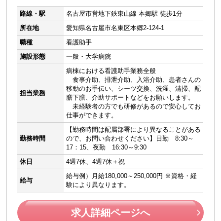
路線・駅
名古屋市営地下鉄東山線 本郷駅 徒歩1分
所在地
愛知県名古屋市名東区本郷2-124-1
職種
看護助手
施設形態
一般・大学病院
病棟における看護助手業務全般
食事介助、排泄介助、入浴介助、患者さんの
移動のお手伝い、シーツ交換、洗濯、清掃、配
担当業務
膳下膳、介助サポートなどをお願いします。
未経験者の方でも研修があるので安心してお
仕事ができます。
【勤務時間は配属部署により異なることがある
勤務時間
ので、お問い合わせください】日勤 8:30～
17：15、夜勤 16:30～9:30
休日
4週7休、4週7休＋祝
給与例）月給180,000～250,000円 ※資格・経
給与
験により異なります。
求人詳細ページへ