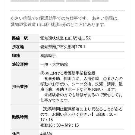
あさい病院での看護助手でのお仕事です。 あさい病院は、
愛知環状鉄道 山口駅 徒歩5分のところにあります。
路線・駅
愛知環状鉄道 山口駅 徒歩5分
所在地
愛知県瀬戸市矢形町178-1
職種
看護助手
施設形態
一般・大学病院
病棟における看護助手業務全般
食事介助、排泄介助、入浴介助、患者さんの
移動のお手伝い、シーツ交換、洗濯、清掃、配
担当業務
膳下膳、介助サポートなどをお願いします。
未経験者の方でも研修があるので安心してお
仕事ができます。
【勤務時間は配属部署により異なることがある
ので、お問い合わせください】日勤8：30～
勤務時間
17：15
夜勤16：30～翌9：15
休日
4週8休