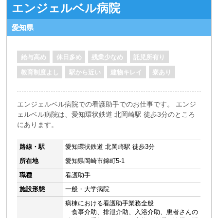
エンジェルベル病院
愛知県
給与高め
休日多め
残業少なめ
託児所有り
教育制度よし
駅から近い
建物キレイ
寮あり
エンジェルベル病院での看護助手でのお仕事です。 エンジ
ェルベル病院は、愛知環状鉄道 北岡崎駅 徒歩3分のところ
にあります。
路線・駅
愛知環状鉄道 北岡崎駅 徒歩3分
所在地
愛知県岡崎市錦町5-1
職種
看護助手
施設形態
一般・大学病院
病棟における看護助手業務全般
食事介助、排泄介助、入浴介助、患者さんの