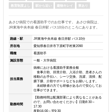
教育制度よし
駅から近い
建物キレイ
寮あり
あさひ病院での看護助手でのお仕事です。 あさひ病院は、
JR東海中央本線 春日井駅 バス10分のところにあります。
路線・駅
JR東海中央本線 春日井駅 バス10分
所在地
愛知県春日井市下原町字村東2090
職種
看護助手
施設形態
一般・大学病院
病棟における看護助手業務全般
食事介助、排泄介助、入浴介助、患者さんの
移動のお手伝い、シーツ交換、洗濯、清掃、配
担当業務
膳下膳、介助サポートなどをお願いします。
未経験者の方でも研修があるので安心してお
仕事ができます。
【勤務時間は配属部署により異なることがある
ので、お問い合わせください】日勤8:30～
勤務時間
17:30
夜勤16:00～翌9:30