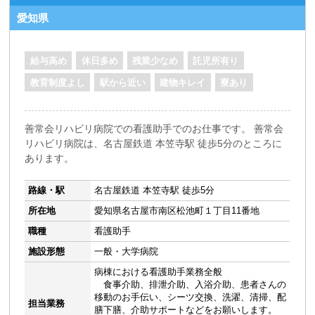
愛知県
給与高め
休日多め
残業少なめ
託児所有り
教育制度よし
駅から近い
建物キレイ
寮あり
善常会リハビリ病院での看護助手でのお仕事です。 善常会
リハビリ病院は、名古屋鉄道 本笠寺駅 徒歩5分のところに
あります。
路線・駅
名古屋鉄道 本笠寺駅 徒歩5分
所在地
愛知県名古屋市南区松池町１丁目11番地
職種
看護助手
施設形態
一般・大学病院
病棟における看護助手業務全般
食事介助、排泄介助、入浴介助、患者さんの
移動のお手伝い、シーツ交換、洗濯、清掃、配
担当業務
膳下膳、介助サポートなどをお願いします。