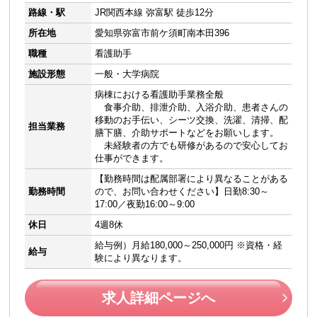
路線・駅
JR関西本線 弥富駅 徒歩12分
所在地
愛知県弥富市前ケ須町南本田396
職種
看護助手
施設形態
一般・大学病院
病棟における看護助手業務全般
食事介助、排泄介助、入浴介助、患者さんの
移動のお手伝い、シーツ交換、洗濯、清掃、配
担当業務
膳下膳、介助サポートなどをお願いします。
未経験者の方でも研修があるので安心してお
仕事ができます。
【勤務時間は配属部署により異なることがある
勤務時間
ので、お問い合わせください】日勤8:30～
17:00／夜勤16:00～9:00
休日
4週8休
給与例）月給180,000～250,000円 ※資格・経
給与
験により異なります。
求人詳細ページへ