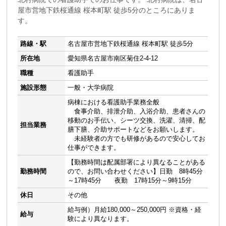
屋市営地下鉄桜通線 桜本町駅 徒歩5分のところにありま
す。
路線・駅
名古屋市営地下鉄桜通線 桜本町駅 徒歩5分
所在地
愛知県名古屋市南区菊住2-4-12
職種
看護助手
施設形態
一般・大学病院
病棟における看護助手業務全般
食事介助、排泄介助、入浴介助、患者さんの
移動のお手伝い、シーツ交換、洗濯、清掃、配
担当業務
膳下膳、介助サポートなどをお願いします。
未経験者の方でも研修があるので安心してお
仕事ができます。
【勤務時間は配属部署により異なることがある
勤務時間
ので、お問い合わせください】日勤 8時45分
～17時45分 夜勤 17時15分～9時15分
休日
その他
給与例）月給180,000～250,000円 ※資格・経
給与
験により異なります。