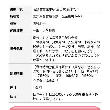
路線・駅
名鉄名古屋本線 金山駅 徒歩2分
所在地
愛知県名古屋市熱田区金山町1-4-3
職種
看護助手
施設形態
一般・大学病院
病棟における看護助手業務全般
食事介助、排泄介助、入浴介助、患者さんの
移動のお手伝い、シーツ交換、洗濯、清掃、配
担当業務
膳下膳、介助サポートなどをお願いします。
未経験者の方でも研修があるので安心してお
仕事ができます。
【勤務時間は配属部署により異なることがある
ので、お問い合わせください】日勤 8時30分
勤務時間
～17時30分 夜勤 16時30分～9時30分
※早番、遅番あり
休日
4週8休
給与例）月給180,000～250,000円 ※資格・経
給与
験により異なります。