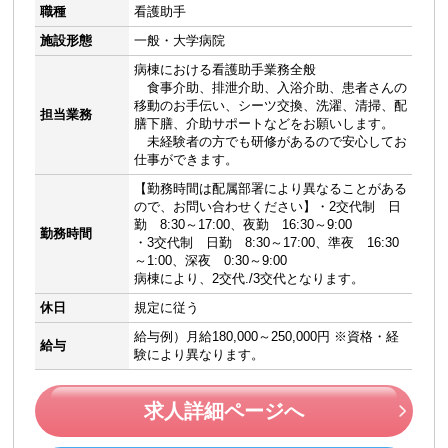
職種
看護助手
施設形態
一般・大学病院
病棟における看護助手業務全般
食事介助、排泄介助、入浴介助、患者さんの
移動のお手伝い、シーツ交換、洗濯、清掃、配
担当業務
膳下膳、介助サポートなどをお願いします。
未経験者の方でも研修があるので安心してお
仕事ができます。
【勤務時間は配属部署により異なることがある
ので、お問い合わせください】・2交代制 日
勤 8:30～17:00、夜勤 16:30～9:00
勤務時間
・3交代制 日勤 8:30～17:00、準夜 16:30
～1:00、深夜 0:30～9:00
病棟により、2交代./3交代となります。
休日
規定に従う
給与例）月給180,000～250,000円 ※資格・経
給与
験により異なります。
求人詳細ページへ