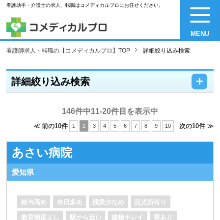
看護助手・介護士の求人、転職はコメディカルプロにお任せください。
MENU
看護師求人・転職の【コメディカルプロ】TOP
詳細絞り込み検索
－
＋
詳細絞り込み検索
146件中11-20件目を表示中
≪ 前の10件
次の10件 ≫
1
2
3
4
5
6
7
8
9
10
あさい病院
愛知県
給与高め
休日多め
残業少なめ
託児所有り
教育制度よし
駅から近い
建物キレイ
寮あり