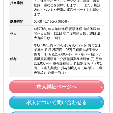
ト、外出サポート、シーツ交換、洗濯、清掃、
担当業務
配膳下膳などをお願いします。 また、施設
内のイベントや行事の運営サポートをお願いし
ます。
勤務時間
09:00～17:30(休憩60分)
4週7休制 年末年始休暇 夏季休暇 有給休暇 年
休日
間休日日数：111日 初年度有給日数：10日 最
大有給日数：20日
年収 302万円～314万円月収×12ヶ月 賞与含ま
ず算出 月収 25万円～26万円程度※諸手当込
備考：(1) 月給257,000円～ ※ヘルパー1級・介
給与
護職員基礎研修・介護職員実務者研修 (2) 月給
262,000円～ ※介護福祉士 昇給制度あり（年1
回）（過去実績） 賞与制度あり（年2回）（過
去実績） 通勤手当（）
求人詳細ページへ
求人について問い合わせる