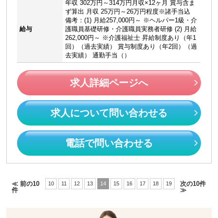
年収 302万円～314万円月収×12ヶ月 賞与含ま
ず算出 月収 25万円～26万円程度※諸手当込
備考：(1) 月給257,000円～ ※ヘルパー1級・介
給与
護職員基礎研修・介護職員実務者研修 (2) 月給
262,000円～ ※介護福祉士 昇給制度あり（年1
回）（過去実績） 賞与制度あり（年2回）（過
去実績） 通勤手当（）
求人詳細ページへ
求人について問い合わせる
電話で問い合わせる
≪ 前の10
次の10件
10
11
12
13
14
15
16
17
18
19
件
≫