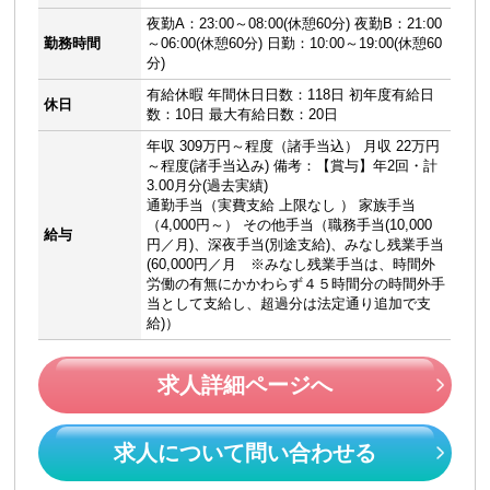
夜勤A：23:00～08:00(休憩60分) 夜勤B：21:00
勤務時間
～06:00(休憩60分) 日勤：10:00～19:00(休憩60
分)
有給休暇 年間休日日数：118日 初年度有給日
休日
数：10日 最大有給日数：20日
年収 309万円～程度（諸手当込） 月収 22万円
～程度(諸手当込み) 備考：【賞与】年2回・計
3.00月分(過去実績)
通勤手当（実費支給 上限なし ） 家族手当
（4,000円～） その他手当（職務手当(10,000
給与
円／月)、深夜手当(別途支給)、みなし残業手当
(60,000円／月 ※みなし残業手当は、時間外
労働の有無にかかわらず４５時間分の時間外手
当として支給し、超過分は法定通り追加で支
給)）
求人詳細ページへ
求人について問い合わせる