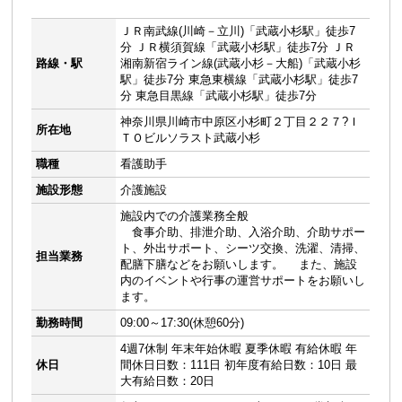
ＪＲ南武線(川崎－立川)「武蔵小杉駅」徒歩7
分 ＪＲ横須賀線「武蔵小杉駅」徒歩7分 ＪＲ
路線・駅
湘南新宿ライン線(武蔵小杉－大船)「武蔵小杉
駅」徒歩7分 東急東横線「武蔵小杉駅」徒歩7
分 東急目黒線「武蔵小杉駅」徒歩7分
神奈川県川崎市中原区小杉町２丁目２２７?Ｉ
所在地
ＴＯビルソラスト武蔵小杉
職種
看護助手
施設形態
介護施設
施設内での介護業務全般
食事介助、排泄介助、入浴介助、介助サポー
ト、外出サポート、シーツ交換、洗濯、清掃、
担当業務
配膳下膳などをお願いします。 また、施設
内のイベントや行事の運営サポートをお願いし
ます。
勤務時間
09:00～17:30(休憩60分)
4週7休制 年末年始休暇 夏季休暇 有給休暇 年
休日
間休日日数：111日 初年度有給日数：10日 最
大有給日数：20日