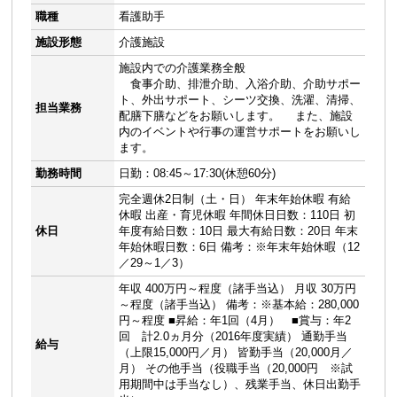
職種
看護助手
施設形態
介護施設
施設内での介護業務全般
食事介助、排泄介助、入浴介助、介助サポー
ト、外出サポート、シーツ交換、洗濯、清掃、
担当業務
配膳下膳などをお願いします。 また、施設
内のイベントや行事の運営サポートをお願いし
ます。
勤務時間
日勤：08:45～17:30(休憩60分)
完全週休2日制（土・日） 年末年始休暇 有給
休暇 出産・育児休暇 年間休日日数：110日 初
休日
年度有給日数：10日 最大有給日数：20日 年末
年始休暇日数：6日 備考：※年末年始休暇（12
／29～1／3）
年収 400万円～程度（諸手当込） 月収 30万円
～程度（諸手当込） 備考：※基本給：280,000
円～程度 ■昇給：年1回（4月） ■賞与：年2
回 計2.0ヵ月分（2016年度実績） 通勤手当
給与
（上限15,000円／月） 皆勤手当（20,000月／
月） その他手当（役職手当（20,000円 ※試
用期間中は手当なし）、残業手当、休日出勤手