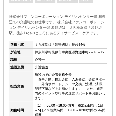
株式会社ファンコーポレーション デイリハセンター煌 淵野
辺での介護職のお仕事です。 株式会社ファンコーポレーシ
ョン デイリハセンター煌 淵野辺は、ＪＲ横浜線「淵野辺
駅」徒歩14分のところにあるデイサービス・ケアです。
路線・駅
ＪＲ横浜線「淵野辺駅」徒歩14分
所在地
神奈川県相模原市中央区淵野辺本町2－18－19
職種
介護士
施設形態
介護施設
施設内での介護業務全般
食事介助、排泄介助、入浴介助、介助サポー
ト、外出サポート、シーツ交換、洗濯、清掃、
担当業務
配膳下膳などをお願いします。 また、施設
内のイベントや行事の運営サポートをお願いし
ます。
【1】：08:00～18:00 備考：※出勤日数：1日
勤務時間
～5日／※就業時間：08:00～18:00の間の5時間
程度