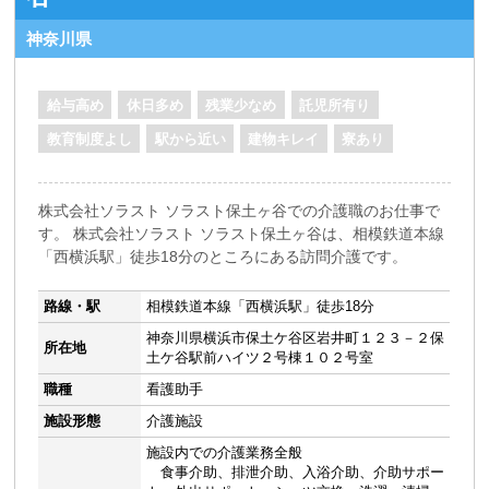
神奈川県
給与高め
休日多め
残業少なめ
託児所有り
教育制度よし
駅から近い
建物キレイ
寮あり
株式会社ソラスト ソラスト保土ヶ谷での介護職のお仕事で
す。 株式会社ソラスト ソラスト保土ヶ谷は、相模鉄道本線
「西横浜駅」徒歩18分のところにある訪問介護です。
路線・駅
相模鉄道本線「西横浜駅」徒歩18分
神奈川県横浜市保土ケ谷区岩井町１２３－２保
所在地
土ケ谷駅前ハイツ２号棟１０２号室
職種
看護助手
施設形態
介護施設
施設内での介護業務全般
食事介助、排泄介助、入浴介助、介助サポー