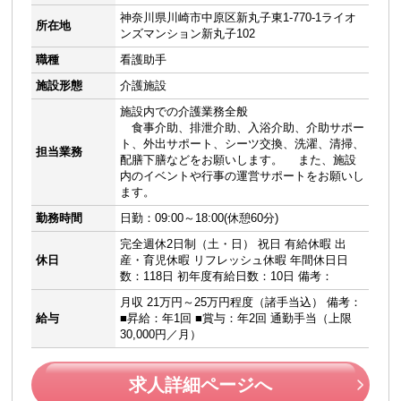
神奈川県川崎市中原区新丸子東1-770-1ライオ
所在地
ンズマンション新丸子102
職種
看護助手
施設形態
介護施設
施設内での介護業務全般
食事介助、排泄介助、入浴介助、介助サポー
ト、外出サポート、シーツ交換、洗濯、清掃、
担当業務
配膳下膳などをお願いします。 また、施設
内のイベントや行事の運営サポートをお願いし
ます。
勤務時間
日勤：09:00～18:00(休憩60分)
完全週休2日制（土・日） 祝日 有給休暇 出
休日
産・育児休暇 リフレッシュ休暇 年間休日日
数：118日 初年度有給日数：10日 備考：
月収 21万円～25万円程度（諸手当込） 備考：
給与
■昇給：年1回 ■賞与：年2回 通勤手当（上限
30,000円／月）
求人詳細ページへ