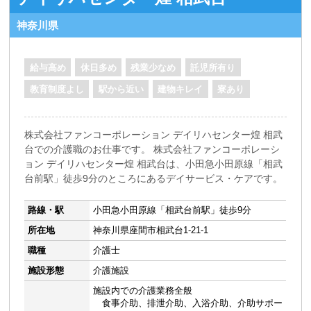
神奈川県
給与高め
休日多め
残業少なめ
託児所有り
教育制度よし
駅から近い
建物キレイ
寮あり
株式会社ファンコーポレーション デイリハセンター煌 相武
台での介護職のお仕事です。 株式会社ファンコーポレーシ
ョン デイリハセンター煌 相武台は、小田急小田原線「相武
台前駅」徒歩9分のところにあるデイサービス・ケアです。
路線・駅
小田急小田原線「相武台前駅」徒歩9分
所在地
神奈川県座間市相武台1-21-1
職種
介護士
施設形態
介護施設
施設内での介護業務全般
食事介助、排泄介助、入浴介助、介助サポー