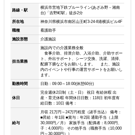
横浜市営地下鉄ブルーライン(あざみ野－湘南
路線・駅
台)「吉野町駅」徒歩2分
所在地
神奈川県横浜市南区山王町3-24-8港横浜ビル4F
職種
看護助手
施設形態
介護施設
施設内での介護業務全般
食事介助、排泄介助、入浴介助、介助サポー
ト、外出サポート、シーツ交換、洗濯、清掃、
担当業務
配膳下膳などをお願いします。 また、施設
内のイベントや行事の運営サポートをお願いし
ます。
勤務時間
日勤：09:00～18:00(休憩60分)
完全週休2日制（土・日） 祝日 有給休暇 出
休日
産・育児休暇 年間休日日数：118日 初年度有
給日数：10日 備考：
月収 21万円～24万円程度（諸手当込） 備考：
■昇給：年1回 ■賞与：年2回 通勤手当（上限
給与
30,000円／月） 家族手当（配偶者：8,000円、
子：4,000円） その他手当（職務手当（10,000
円～30,000円））