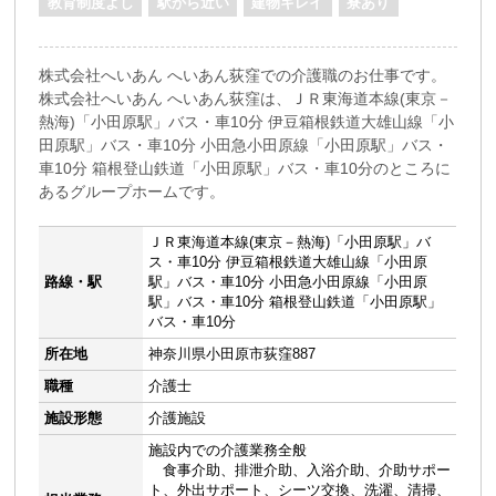
教育制度よし
駅から近い
建物キレイ
寮あり
株式会社へいあん へいあん荻窪での介護職のお仕事です。
株式会社へいあん へいあん荻窪は、ＪＲ東海道本線(東京－
熱海)「小田原駅」バス・車10分 伊豆箱根鉄道大雄山線「小
田原駅」バス・車10分 小田急小田原線「小田原駅」バス・
車10分 箱根登山鉄道「小田原駅」バス・車10分のところに
あるグループホームです。
ＪＲ東海道本線(東京－熱海)「小田原駅」バ
ス・車10分 伊豆箱根鉄道大雄山線「小田原
路線・駅
駅」バス・車10分 小田急小田原線「小田原
駅」バス・車10分 箱根登山鉄道「小田原駅」
バス・車10分
所在地
神奈川県小田原市荻窪887
職種
介護士
施設形態
介護施設
施設内での介護業務全般
食事介助、排泄介助、入浴介助、介助サポー
ト、外出サポート、シーツ交換、洗濯、清掃、