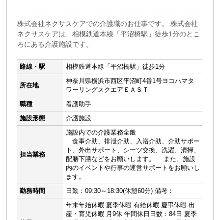
株式会社ネクサスケアでの介護職のお仕事です。 株式会社
ネクサスケアは、相模鉄道本線「平沼橋駅」徒歩1分のとこ
ろにある介護施設です。
路線・駅
相模鉄道本線「平沼橋駅」徒歩1分
神奈川県横浜市西区平沼町4番1号ヨコハマタ
所在地
ワーリングスクエアＥＡＳＴ
職種
看護助手
施設形態
介護施設
施設内での介護業務全般
食事介助、排泄介助、入浴介助、介助サポー
ト、外出サポート、シーツ交換、洗濯、清掃、
担当業務
配膳下膳などをお願いします。 また、施設
内のイベントや行事の運営サポートをお願いし
ます。
勤務時間
日勤：09:30～18:30(休憩60分) 備考：
年末年始休暇 夏季休暇 有給休暇 慶弔休暇 出
産・育児休暇 月9休 年間休日日数：84日 夏季