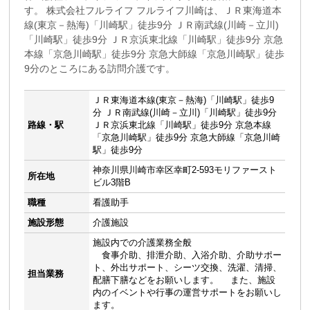
す。 株式会社フルライフ フルライフ川崎は、ＪＲ東海道本
線(東京－熱海)「川崎駅」徒歩9分 ＪＲ南武線(川崎－立川)
「川崎駅」徒歩9分 ＪＲ京浜東北線「川崎駅」徒歩9分 京急
本線「京急川崎駅」徒歩9分 京急大師線「京急川崎駅」徒歩
9分のところにある訪問介護です。
ＪＲ東海道本線(東京－熱海)「川崎駅」徒歩9
分 ＪＲ南武線(川崎－立川)「川崎駅」徒歩9分
路線・駅
ＪＲ京浜東北線「川崎駅」徒歩9分 京急本線
「京急川崎駅」徒歩9分 京急大師線「京急川崎
駅」徒歩9分
神奈川県川崎市幸区幸町2-593モリファースト
所在地
ビル3階B
職種
看護助手
施設形態
介護施設
施設内での介護業務全般
食事介助、排泄介助、入浴介助、介助サポー
ト、外出サポート、シーツ交換、洗濯、清掃、
担当業務
配膳下膳などをお願いします。 また、施設
内のイベントや行事の運営サポートをお願いし
ます。