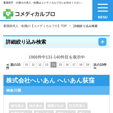
看護助手・介護士の求人、転職はコメディカルプロにお任せください。
MENU
看護師求人・転職の【コメディカルプロ】TOP
詳細絞り込み検索
－
＋
詳細絞り込み検索
1966件中131-140件目を表示中
≪ 前の10
次の10件
10
11
12
13
14
15
16
17
18
19
件
≫
株式会社へいあん へいあん荻窪
神奈川県
給与高め
休日多め
残業少なめ
託児所有り