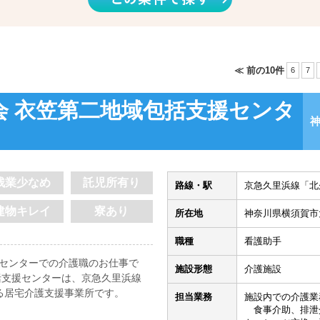
≪ 前の10件
6
7
会 衣笠第二地域包括支援センタ
残業少なめ
託児所有り
路線・駅
京急久里浜線「北
建物キレイ
寮あり
所在地
神奈川県横須賀市
職種
看護助手
援センターでの介護職のお仕事で
施設形態
介護施設
包括支援センターは、京急久里浜線
る居宅介護支援事業所です。
担当業務
施設内での介護業
食事介助、排泄