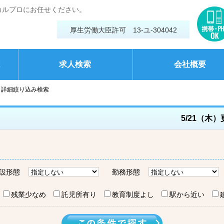
カルプロにお任せください。
厚生労働大臣許可 13-ユ-304042
は
求人検索
会社概要
詳細絞り込み検索
5/21（木
設形態
勤務形態
残業少なめ
託児所有り
教育制度よし
駅から近い