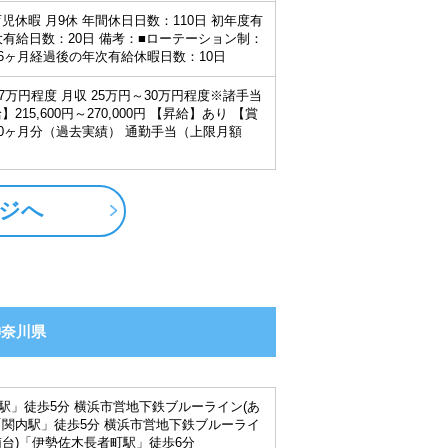
児休暇 月9休 年間休日日数：110日 初年度有
大有給日数：20日 備考：■ローテーション制：
■6ヶ月経過後の年次有給休暇日数：10日
27万円程度 月収 25万円～30万円程度※諸手当
215,600円～270,000円 【昇給】あり 【賞
50ヶ月分（過去実績） 通勤手当（上限月額
ジへ
神奈川県
駅」徒歩5分 横浜市営地下鉄ブルーライン(あ
「関内駅」徒歩5分 横浜市営地下鉄ブルーライ
南台)「伊勢佐木長者町駅」徒歩6分