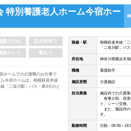
会 特別養護老人ホーム今宿ホー
残業少なめ
託児所有り
路線・駅
相模鉄道本線「二
「二俣川駅」バス
建物キレイ
寮あり
所在地
神奈川県横浜市旭
職種
看護助手
今宿ホームでの介護職のお仕事で
ホーム今宿ホームは、相模鉄道本線
施設形態
介護施設
野線「二俣川駅」バス・車3分のと
担当業務
施設内での介護業
食事介助、排泄
ト、シーツ交換、
また、施設内の
す。
勤務時間
日勤：09:00～18: