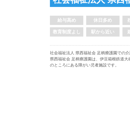
給与高め
休日多め
教育制度よし
駅から近い
社会福祉法人 県西福祉会 足柄療護園での
県西福祉会 足柄療護園は、伊豆箱根鉄道大
のところにある障がい児者施設です。