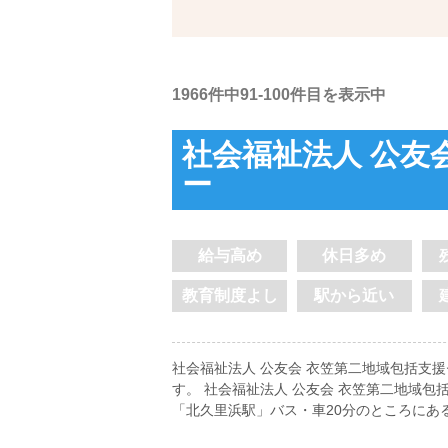
1966件中91-100件目を表示中
社会福祉法人 公友
ー
給与高め
休日多め
教育制度よし
駅から近い
社会福祉法人 公友会 衣笠第二地域包括支
す。 社会福祉法人 公友会 衣笠第二地域
「北久里浜駅」バス・車20分のところにあ