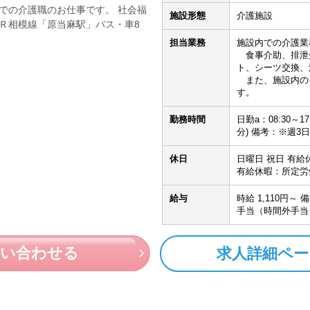
トでの介護職のお仕事です。 社会福
施設形態
介護施設
ＪＲ相模線「原当麻駅」バス・車8
担当業務
施設内での介護業
食事介助、排泄
ト、シーツ交換、
また、施設内の
す。
勤務時間
日勤a：08:30～17
分) 備考：※週3
休日
日曜日 祝日 有
有給休暇：所定労
給与
時給 1,110円～
手当（時間外手当
問い合わせる
求人詳細ペー