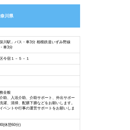
神奈川県
俣川駅」バス・車3分 相模鉄道いずみ野線
・車3分
区今宿１－５－１
務全般
介助、入浴介助、介助サポート、外出サポー
洗濯、清掃、配膳下膳などをお願いします。
イベントや行事の運営サポートをお願いしま
00(休憩60分)