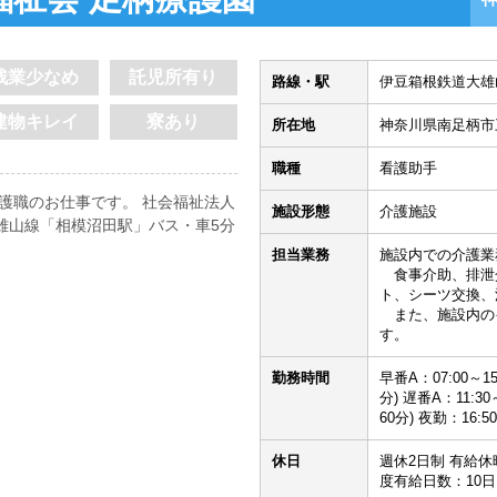
残業少なめ
託児所有り
路線・駅
伊豆箱根鉄道大雄
建物キレイ
寮あり
所在地
神奈川県南足柄市三
職種
看護助手
介護職のお仕事です。 社会福祉法人
施設形態
介護施設
雄山線「相模沼田駅」バス・車5分
担当業務
施設内での介護業
食事介助、排泄
ト、シーツ交換、
また、施設内の
す。
勤務時間
早番A：07:00～15
分) 遅番A：11:30
60分) 夜勤：16:50
休日
週休2日制 有給休
度有給日数：10日