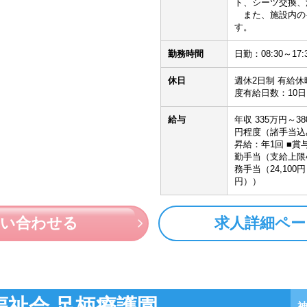
ト、シーツ交換、
また、施設内の
す。
勤務時間
日勤：08:30～17:
休日
週休2日制 有給休
度有給日数：10日
給与
年収 335万円～3
円程度（諸手当込み）
昇給：年1回 ■賞与
勤手当（支給上限45
務手当（24,100
円））
問い合わせる
求人詳細ペー
福祉会 足柄療護園