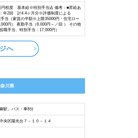
0万円程度 基本給※特別手当込 備考：■昇給あ
：年2回 計4.4ヶ月分※評価制度による
手当（家賃の半額※上限35000円・住宅ロー
000円） 夜勤手当（8,000円～／回 ） その他
職手当、特別手当：17,000円）
ジへ
神奈川県
麻駅」バス・車8分
中央区陽光台７－１０－１４