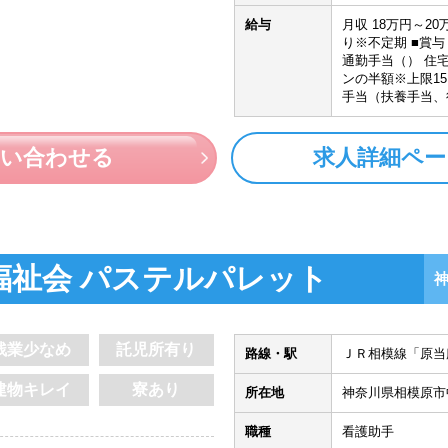
給与
月収 18万円～2
り※不定期 ■賞与
通勤手当（） 住宅
ンの半額※上限15,
手当（扶養手当、役
問い合わせる
求人詳細ペー
福祉会 パステルパレット
残業少なめ
託児所有り
路線・駅
ＪＲ相模線「原当
建物キレイ
寮あり
所在地
神奈川県相模原市
職種
看護助手