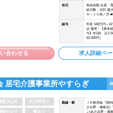
休日
有給休暇 出産・育
給日数：10日 最
９～１０休／月 
給与
年収 348万円～4
込 備考：【基本給】
与】年2回 計2.
50,000円）
問い合わせる
求人詳細ペー
会 居宅介護事業所やすらぎ
残業少なめ
託児所有り
路線・駅
ＪＲ根岸線「関内
ざみ野－湘南台)
建物キレイ
寮あり
ン(あざみ野－湘