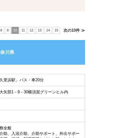
次の10件 ≫
8
9
10
11
12
13
14
15
神奈川県
久里浜駅」バス・車20分
大矢部1－9－30横須賀グリーンヒル内
務全般
介助、入浴介助、介助サポート、外出サポー