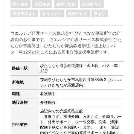
給与高め
休日多め
残業少なめ
託児所有り
教育制度よし
駅から近い
建物キレイ
寮あり
ウエルシア介護サービス株式会社 ひたちなか事業所での介
護職のお仕事です。 ウエルシア介護サービス株式会社 ひた
ちなか事業所は、ひたちなか海浜鉄道湊線「金上駅」バ
ス・車12分のところにある居宅介護支援事業所です。
ひたちなか海浜鉄道湊線「金上駅」バス・車
路線・駅
12分
茨城県ひたちなか市馬渡西谷津3845-2（ウエル
所在地
シアひたちなか馬渡店内）
職種
看護助手
施設形態
介護施設
施設内での介護業務全般
食事介助、排泄介助、入浴介助、介助サポー
ト、外出サポート、シーツ交換、洗濯、清掃、
担当業務
配膳下膳などをお願いします。 また、施設
内のイベントや行事の運営サポートをお願いし