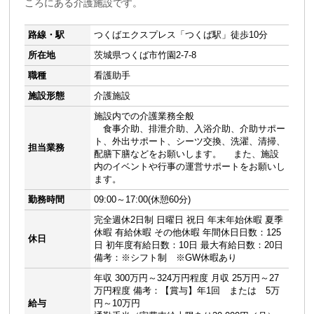
ころにある介護施設です。
路線・駅
つくばエクスプレス「つくば駅」徒歩10分
所在地
茨城県つくば市竹園2-7-8
職種
看護助手
施設形態
介護施設
施設内での介護業務全般
食事介助、排泄介助、入浴介助、介助サポー
ト、外出サポート、シーツ交換、洗濯、清掃、
担当業務
配膳下膳などをお願いします。 また、施設
内のイベントや行事の運営サポートをお願いし
ます。
勤務時間
09:00～17:00(休憩60分)
完全週休2日制 日曜日 祝日 年末年始休暇 夏季
休暇 有給休暇 その他休暇 年間休日日数：125
休日
日 初年度有給日数：10日 最大有給日数：20日
備考：※シフト制 ※GW休暇あり
年収 300万円～324万円程度 月収 25万円～27
万円程度 備考：【賞与】年1回 または 5万
給与
円～10万円