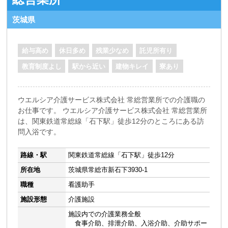
茨城県
給与高め
休日多め
残業少なめ
託児所有り
教育制度よし
駅から近い
建物キレイ
寮あり
ウエルシア介護サービス株式会社 常総営業所での介護職の
お仕事です。 ウエルシア介護サービス株式会社 常総営業所
は、関東鉄道常総線「石下駅」徒歩12分のところにある訪
問入浴です。
路線・駅
関東鉄道常総線「石下駅」徒歩12分
所在地
茨城県常総市新石下3930-1
職種
看護助手
施設形態
介護施設
施設内での介護業務全般
食事介助、排泄介助、入浴介助、介助サポー