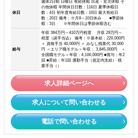
週休2日制 日曜日 有給休暇 出産・育児休暇 そ
の他休暇 年間休日日数：116日 夏季休暇日
休日
数：4日 初年度有給日数：10日 最大有給日
数：20日 備考：※月9～10日休み ■季節休
暇：3日 ※年間休日は季節休暇含む
年収 384万円～410万円程度 月収 29万円～
程度（諸手当込） 備考：※基本給：220,000円
＋ 資格手当 40,000円 ＋ みなし残業代 30,000
給与
円 ＜エリア職モデル＞年収： 3,845,000円 ＜
全国職モデル＞年収：4,100,000円 ■賞与：年2
回 ■昇給：年1回 通勤手当（規定内支給） 残
業手当（）
求人詳細ページへ
求人について問い合わせる
電話で問い合わせる