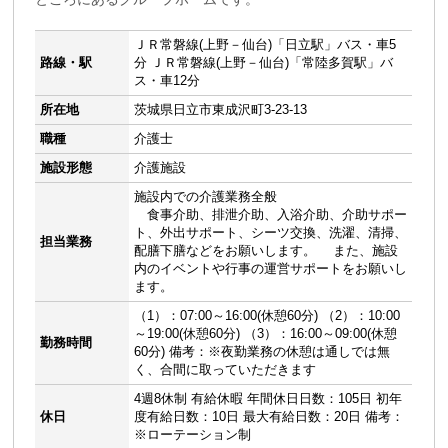
ＪＲ常磐線(上野－仙台)「日立駅」バス・車5
路線・駅
分 ＪＲ常磐線(上野－仙台)「常陸多賀駅」バ
ス・車12分
所在地
茨城県日立市東成沢町3-23-13
職種
介護士
施設形態
介護施設
施設内での介護業務全般
食事介助、排泄介助、入浴介助、介助サポー
ト、外出サポート、シーツ交換、洗濯、清掃、
担当業務
配膳下膳などをお願いします。 また、施設
内のイベントや行事の運営サポートをお願いし
ます。
（1）：07:00～16:00(休憩60分) （2）：10:00
～19:00(休憩60分) （3）：16:00～09:00(休憩
勤務時間
60分) 備考：※夜勤業務の休憩は通しでは無
く、合間に取っていただきます
4週8休制 有給休暇 年間休日日数：105日 初年
休日
度有給日数：10日 最大有給日数：20日 備考：
※ローテーション制