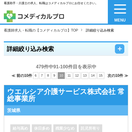
看護助手・介護士の求人、転職はコメディカルプロにお任せください。
MENU
看護師求人・転職の【コメディカルプロ】TOP
詳細絞り込み検索
－
＋
詳細絞り込み検索
479件中91-100件目を表示中
≪ 前の10件
次の10件 ≫
6
7
8
9
10
11
12
13
14
15
ウエルシア介護サービス株式会社 常
総事業所
茨城県
給与高め
休日多め
残業少なめ
託児所有り