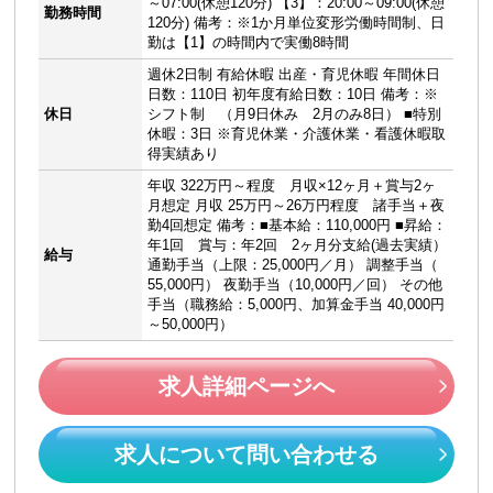
～07:00(休憩120分) 【3】：20:00～09:00(休憩
勤務時間
120分) 備考：※1か月単位変形労働時間制、日
勤は【1】の時間内で実働8時間
週休2日制 有給休暇 出産・育児休暇 年間休日
日数：110日 初年度有給日数：10日 備考：※
休日
シフト制 （月9日休み 2月のみ8日） ■特別
休暇：3日 ※育児休業・介護休業・看護休暇取
得実績あり
年収 322万円～程度 月収×12ヶ月＋賞与2ヶ
月想定 月収 25万円～26万円程度 諸手当＋夜
勤4回想定 備考：■基本給：110,000円 ■昇給：
年1回 賞与：年2回 2ヶ月分支給(過去実績）
給与
通勤手当（上限：25,000円／月） 調整手当（
55,000円） 夜勤手当（10,000円／回） その他
手当（職務給：5,000円、加算金手当 40,000円
～50,000円）
求人詳細ページへ
求人について問い合わせる