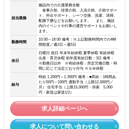
施設内での介護業務全般
食事介助、排泄介助、入浴介助、介助サポー
ト、外出サポート、シーツ交換、洗濯、清掃、
担当業務
配膳下膳などをお願いします。 また、施設
内のイベントや行事の運営サポートをお願いし
ます。
10:00～18:00 備考：※上記勤務時間内での4時
勤務時間
間程度／週2日～週5日
日曜日 祝日 年末年始休暇 夏季休暇 有給休暇
出産・育児休暇 初年度有給日数：3日 備考：
休日
※勤務日以外 ※有給休暇：所定労働日数・時
間に応じて法定どおり付与 ※ＧＷ休暇
時給 1,200円～1,300円 備考：■昇給：1時間あ
たり50円～100円 通勤手当（上限12,000円／
給与
月） 住宅手当（上限15,000円・持家 5,000
円・家賃は家賃1/2）
求人詳細ページへ
求人について問い合わせる