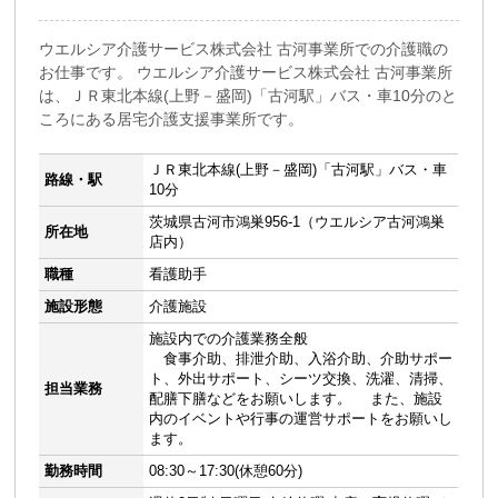
ウエルシア介護サービス株式会社 古河事業所での介護職の
お仕事です。 ウエルシア介護サービス株式会社 古河事業所
は、ＪＲ東北本線(上野－盛岡)「古河駅」バス・車10分のと
ころにある居宅介護支援事業所です。
ＪＲ東北本線(上野－盛岡)「古河駅」バス・車
路線・駅
10分
茨城県古河市鴻巣956-1（ウエルシア古河鴻巣
所在地
店内）
職種
看護助手
施設形態
介護施設
施設内での介護業務全般
食事介助、排泄介助、入浴介助、介助サポー
ト、外出サポート、シーツ交換、洗濯、清掃、
担当業務
配膳下膳などをお願いします。 また、施設
内のイベントや行事の運営サポートをお願いし
ます。
勤務時間
08:30～17:30(休憩60分)