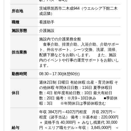
茨城県筑西市二木成944（ウエルシア下館二木
所在地
成店隣）
職種
看護助手
施設形態
介護施設
施設内での介護業務全般
食事介助、排泄介助、入浴介助、介助サポー
ト、外出サポート、シーツ交換、洗濯、清掃、
担当業務
配膳下膳などをお願いします。 また、施設
内のイベントや行事の運営サポートをお願いし
ます。
勤務時間
08:30～17:30(休憩60分)
週休2日制 日曜日 有給休暇 出産・育児休暇 そ
の他休暇 年間休日日数：116日 夏季休暇日
休日
数：4日 初年度有給日数：10日 最大有給日
数：20日 備考：※月9～10日休み ■季節休
暇：3日 ※年間休日は季節休暇含む
年収 384万円～410万円程度 月収 29万円～
程度（諸手当込） 備考：※基本給：220,000円
＋ 資格手当 40,000円 ＋ みなし残業代 30,000
給与
円 ＜エリア職モデル＞年収： 3,845,000円 ＜