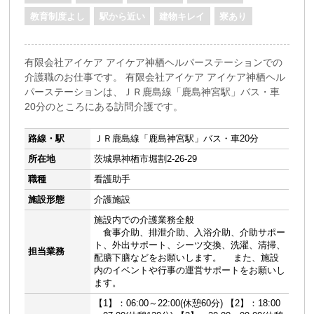
教育制度よし
駅から近い
建物キレイ
寮あり
有限会社アイケア アイケア神栖ヘルパーステーションでの
介護職のお仕事です。 有限会社アイケア アイケア神栖ヘル
パーステーションは、ＪＲ鹿島線「鹿島神宮駅」バス・車
20分のところにある訪問介護です。
路線・駅
ＪＲ鹿島線「鹿島神宮駅」バス・車20分
所在地
茨城県神栖市堀割2-26-29
職種
看護助手
施設形態
介護施設
施設内での介護業務全般
食事介助、排泄介助、入浴介助、介助サポー
ト、外出サポート、シーツ交換、洗濯、清掃、
担当業務
配膳下膳などをお願いします。 また、施設
内のイベントや行事の運営サポートをお願いし
ます。
【1】：06:00～22:00(休憩60分) 【2】：18:00