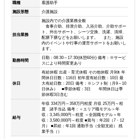
職種
看護助手
施設形態
介護施設
施設内での介護業務全般
食事介助、排泄介助、入浴介助、介助サポー
ト、外出サポート、シーツ交換、洗濯、清掃、
担当業務
配膳下膳などをお願いします。 また、施設
内のイベントや行事の運営サポートをお願いし
ます。
日勤：08:30～17:30(休憩60分) 備考：※サービ
勤務時間
スにより時間変更あり
有給休暇 出産・育児休暇 その他休暇 月9休 年
間休日日数：116日 初年度有給日数：10日 最
休日
大有給日数：20日 備考：※シフト制（月9～10
日休み） ■季節休暇：3日 年間休日は季
節休暇3日含む
年収 334万円～358万円程度 月収 25万円～程
度 諸手当込 備考：＜エリア職モデル＞年
収：3,345,000円～程度 ＜全国職モデル＞年
給与
収：3,580,000円～程度 ■賞与：年2回（7・12
月） ■昇給：年1回 通勤手当（全額支給） 残
業手当（）