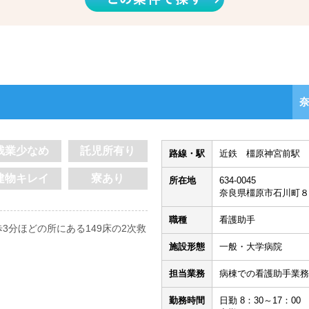
残業少なめ
託児所有り
路線・駅
近鉄 橿原神宮前駅 
建物キレイ
寮あり
所在地
634-0045
奈良県橿原市石川町８
職種
看護助手
3分ほどの所にある149床の2次救
施設形態
一般・大学病院
。
！
担当業務
病棟での看護助手業務
勤務時間
日勤 8：30～17：00