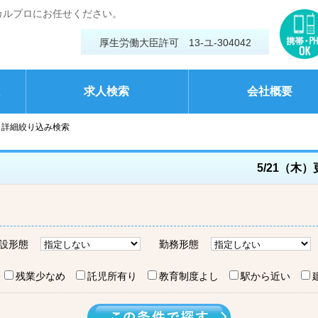
カルプロにお任せください。
厚生労働大臣許可 13-ユ-304042
は
求人検索
会社概要
詳細絞り込み検索
5/21（木
設形態
勤務形態
残業少なめ
託児所有り
教育制度よし
駅から近い