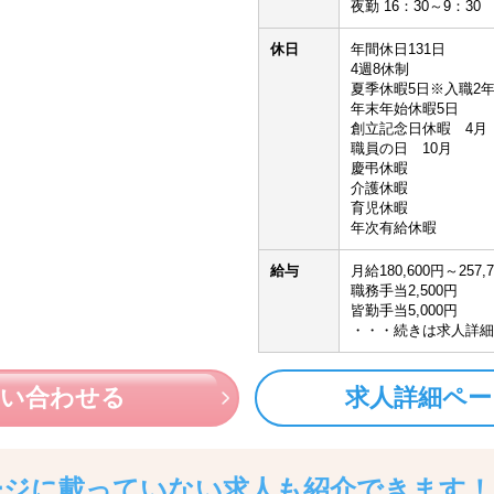
夜勤 16：30～9：30
休日
年間休日131日
4週8休制
夏季休暇5日※入職2
年末年始休暇5日
創立記念日休暇 4月
職員の日 10月
慶弔休暇
介護休暇
育児休暇
年次有給休暇
給与
月給180,600円～257,
職務手当2,500円
皆勤手当5,000円
・・・続きは求人詳細
問い合わせる
求人詳細ペー
ージに載っていない求人も
紹介できます！