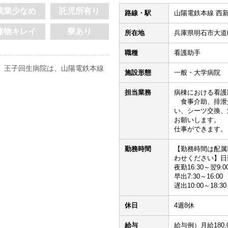
残業少なめ
託児所有り
路線・駅
山陽電鉄本線 西新
建物キレイ
寮あり
所在地
兵庫県明石市大道
職種
看護助手
 王子回生病院は、山陽電鉄本線
施設形態
一般・大学病院
担当業務
病棟における看護
食事介助、排泄
い、シーツ交換、
お願いします。 
仕事ができます。
勤務時間
【勤務時間は配属
わせください】日勤8
夜勤16:30～翌9:0
早出7:30～16:00
遅出10:00～18:30
休日
4週8休
給与
給与例）月給180,