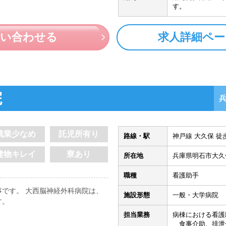
す。
問い合わせる
求人詳細ペー
院
残業少なめ
託児所有り
路線・駅
神戸線 大久保 徒歩
建物キレイ
寮あり
所在地
兵庫県明石市大久保
職種
看護助手
です。 大西脳神経外科病院は、
施設形態
一般・大学病院
す。
担当業務
病棟における看護
食事介助、排泄