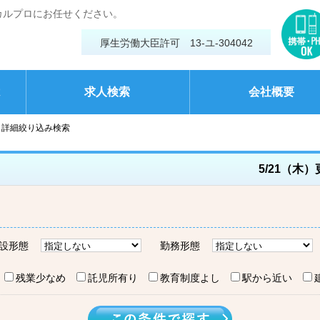
カルプロにお任せください。
厚生労働大臣許可 13-ユ-304042
は
求人検索
会社概要
詳細絞り込み検索
5/21（木
設形態
勤務形態
残業少なめ
託児所有り
教育制度よし
駅から近い