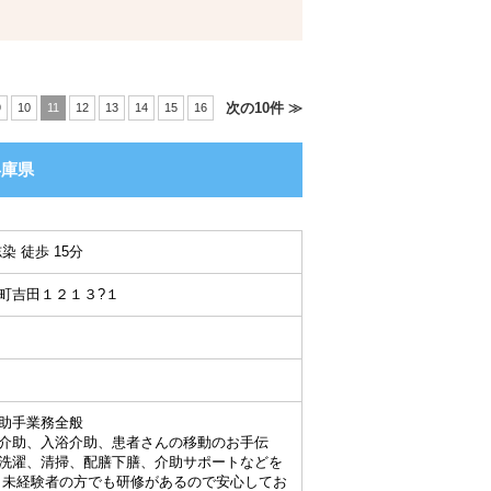
次の10件 ≫
9
10
11
12
13
14
15
16
兵庫県
染 徒歩 15分
町吉田１２１３?１
助手業務全般
介助、入浴介助、患者さんの移動のお手伝
洗濯、清掃、配膳下膳、介助サポートなどを
未経験者の方でも研修があるので安心してお