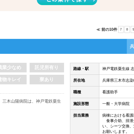
≪ 前の10件
7
8
残業少なめ
託児所有り
路線・駅
神戸電鉄粟生線 志
建物キレイ
寮あり
所在地
兵庫県三木市志染
職種
看護助手
 三木山陽病院は、神戸電鉄粟生
施設形態
一般・大学病院
担当業務
病棟における看護
食事介助、排泄
い、シーツ交換、
お願いします。 