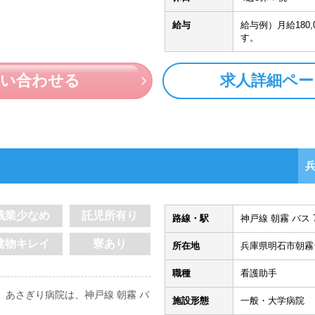
給与
給与例）月給180,
す。
問い合わせる
求人詳細ペー
残業少なめ
託児所有り
路線・駅
神戸線 朝霧 バス 
建物キレイ
寮あり
所在地
兵庫県明石市朝霧
職種
看護助手
 あさぎり病院は、神戸線 朝霧 バ
施設形態
一般・大学病院