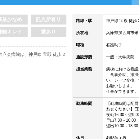
残業少なめ
託児所有り
路線・駅
神戸線 宝殿 徒歩 
建物キレイ
寮あり
所在地
兵庫県加古川市米
職種
看護助手
立会病院は、神戸線 宝殿 徒歩 2
施設形態
一般・大学病院
担当業務
病棟における看護
食事介助、排泄
い、シーツ交換、
お願いします。 
仕事ができます。
勤務時間
【勤務時間は配属
わせください】日勤8
夜勤16:30～翌9:0
早出7:30～16:00
遅出10:00～18:30
休日
4週8休＋祝