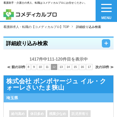
看護助手・介護士の求人、転職はコメディカルプロにお任せください。
MENU
看護師求人・転職の【コメディカルプロ】TOP
詳細絞り込み検索
－
＋
詳細絞り込み検索
1417件中111-120件目を表示中
≪ 前の10件
次の10件 ≫
8
9
10
11
12
13
14
15
16
17
株式会社 ボンボヤージュ イル・ク
ォーレさいたま狭山
埼玉県
給与高め
休日多め
残業少なめ
託児所有り