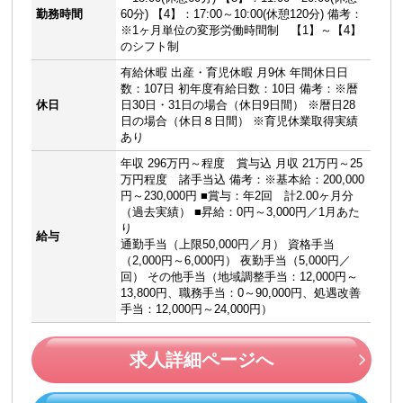
勤務時間
60分) 【4】：17:00～10:00(休憩120分) 備考：
※1ヶ月単位の変形労働時間制 【1】～【4】
のシフト制
有給休暇 出産・育児休暇 月9休 年間休日日
数：107日 初年度有給日数：10日 備考：※暦
休日
日30日・31日の場合（休日9日間） ※暦日28
日の場合（休日８日間） ※育児休業取得実績
あり
年収 296万円～程度 賞与込 月収 21万円～25
万円程度 諸手当込 備考：※基本給：200,000
円～230,000円 ■賞与：年2回 計2.00ヶ月分
（過去実績） ■昇給：0円～3,000円／1月あた
り
給与
通勤手当（上限50,000円／月） 資格手当
（2,000円～6,000円） 夜勤手当（5,000円／
回） その他手当（地域調整手当：12,000円～
13,800円、職務手当：0～90,000円、処遇改善
手当：12,000円～24,000円）
求人詳細ページへ