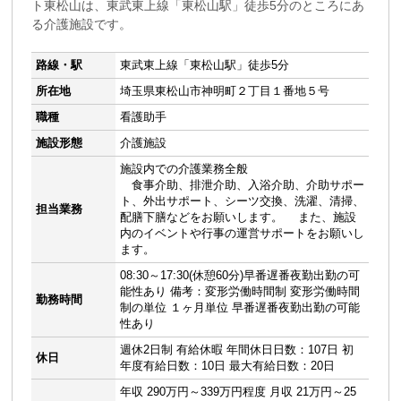
ト東松山は、東武東上線「東松山駅」徒歩5分のところにあ
る介護施設です。
路線・駅
東武東上線「東松山駅」徒歩5分
所在地
埼玉県東松山市神明町２丁目１番地５号
職種
看護助手
施設形態
介護施設
施設内での介護業務全般
食事介助、排泄介助、入浴介助、介助サポー
ト、外出サポート、シーツ交換、洗濯、清掃、
担当業務
配膳下膳などをお願いします。 また、施設
内のイベントや行事の運営サポートをお願いし
ます。
08:30～17:30(休憩60分)早番遅番夜勤出勤の可
能性あり 備考：変形労働時間制 変形労働時間
勤務時間
制の単位 １ヶ月単位 早番遅番夜勤出勤の可能
性あり
週休2日制 有給休暇 年間休日日数：107日 初
休日
年度有給日数：10日 最大有給日数：20日
年収 290万円～339万円程度 月収 21万円～25