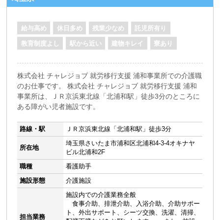
給与高め
休日多め
残業少なめ
託児所有り
教育制度よし
駅から近い
建物キレイ
寮あり
株式会社 チャレジョブ 就労移行支援 浦和事業所での介護職
のお仕事です。 株式会社 チャレジョブ 就労移行支援 浦和
事業所は、ＪＲ京浜東北線「北浦和駅」徒歩3分のところに
ある障がい児者施設です。
路線・駅
ＪＲ京浜東北線「北浦和駅」徒歩3分
埼玉県さいたま市浦和区北浦和4-3-4オキナヤ
所在地
ビル北浦和2F
職種
看護助手
施設形態
介護施設
施設内での介護業務全般
食事介助、排泄介助、入浴介助、介助サポー
ト、外出サポート、シーツ交換、洗濯、清掃、
担当業務