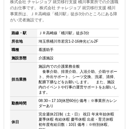
株式会社 チャレジョブ 就労移行支援 桶川事業所での介護職
のお仕事です。 株式会社 チャレジョブ 就労移行支援 桶川
事業所は、ＪＲ高崎線「桶川駅」徒歩3分のところにある障
がい児者施設です。
路線・駅
ＪＲ高崎線「桶川駅」徒歩3分
所在地
埼玉県桶川市若宮1-2-16伸光ビル2F
職種
看護助手
施設形態
介護施設
施設内での介護業務全般
食事介助、排泄介助、入浴介助、介助サポー
ト、外出サポート、シーツ交換、洗濯、清掃、
担当業務
配膳下膳などをお願いします。 また、施設
内のイベントや行事の運営サポートをお願いし
ます。
08:30～17:10(休憩60分) 備考：※事業所カレン
勤務時間
ダーあり
完全週休2日制（土・日） 祝日 年末年始休暇
夏季休暇 有給休暇 慶弔休暇 出産・育児休暇
休日
初年度有給日数：10日 備考：※特別休暇、