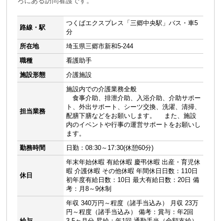
ろにある訪問看護です。
つくばエクスプレス「三郷中央駅」バス・車5
路線・駅
分
所在地
埼玉県三郷市新和5-244
職種
看護助手
施設形態
介護施設
施設内での介護業務全般
食事介助、排泄介助、入浴介助、介助サポー
ト、外出サポート、シーツ交換、洗濯、清掃、
担当業務
配膳下膳などをお願いします。 また、施設
内のイベントや行事の運営サポートをお願いし
ます。
勤務時間
日勤：08:30～17:30(休憩60分)
年末年始休暇 有給休暇 慶弔休暇 出産・育児休
暇 介護休暇 その他休暇 年間休日日数：110日
休日
初年度有給日数：10日 最大有給日数：20日 備
考：月8～9休制
年収 340万円～程度（諸手当込み） 月収 23万
円～程度（諸手当込み） 備考：賞与：年2回
給与
3.5ヶ月分 昇給：年1回 通勤手当（全額支給）