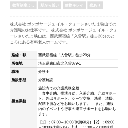
教育制度よし
駅から近い
建物キレイ
寮あり
株式会社 ボンボヤージュ イル・クォーレさいたま狭山での
介護職のお仕事です。 株式会社 ボンボヤージュ イル・クォ
ーレさいたま狭山は、西武新宿線「入曽駅」徒歩20分のと
ころにある有料老人ホームです。
路線・駅
西武新宿線「入曽駅」徒歩20分
所在地
埼玉県狭山市北入曽879-1
職種
介護士
施設形態
介護施設
施設内での介護業務全般
食事介助、排泄介助、入浴介助、介助サポー
ト、外出サポート、シーツ交換、洗濯、清掃、
担当業務
配膳下膳などをお願いします。 また、施設
内のイベントや行事の運営サポートをお願いし
ます。
【1】：07:00～16:00(休憩60分) 【2】：09:00
～18:00(休憩60分) 【3】：11:00～20:00(休憩