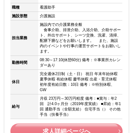
職種
看護助手
施設形態
介護施設
施設内での介護業務全般
食事介助、排泄介助、入浴介助、介助サポー
ト、外出サポート、シーツ交換、洗濯、清掃、
担当業務
配膳下膳などをお願いします。 また、施設
内のイベントや行事の運営サポートをお願いし
ます。
08:30～17:10(休憩60分) 備考：※事業所カレン
勤務時間
ダーあり
完全週休2日制（土・日） 祝日 年末年始休暇
夏季休暇 有給休暇 慶弔休暇 出産・育児休暇
休日
初年度有給日数：10日 備考：※特別休暇、
GW
月収 23万円～30万円程度 備考：■賞与：年2
回 計4.0ヶ月分（2019年度実績） ■昇給：年1
給与
回 通勤手当（全額支給） 住宅手当（） その他
手当（扶養手当）
求人詳細ページへ