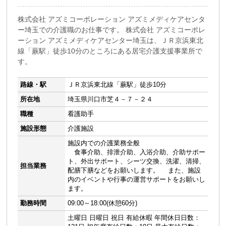
株式会社 アズミコーポレーション アズミメディケアセンタ
ー埼玉での介護職のお仕事です。 株式会社 アズミコーポレ
ーション アズミメディケアセンター埼玉は、ＪＲ京浜東北
線「蕨駅」徒歩10分のところにある居宅介護支援事業所で
す。
路線・駅
ＪＲ京浜東北線「蕨駅」徒歩10分
所在地
埼玉県川口市芝４－７－２４
職種
看護助手
施設形態
介護施設
施設内での介護業務全般
食事介助、排泄介助、入浴介助、介助サポー
ト、外出サポート、シーツ交換、洗濯、清掃、
担当業務
配膳下膳などをお願いします。 また、施設
内のイベントや行事の運営サポートをお願いし
ます。
勤務時間
09:00～18:00(休憩60分)
土曜日 日曜日 祝日 有給休暇 年間休日日数：