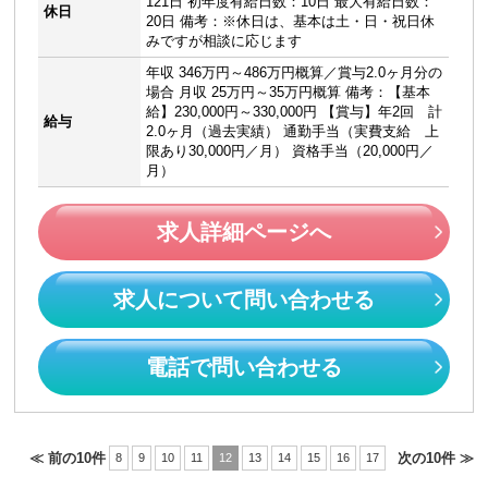
121日 初年度有給日数：10日 最大有給日数：
休日
20日 備考：※休日は、基本は土・日・祝日休
みですが相談に応じます
年収 346万円～486万円概算／賞与2.0ヶ月分の
場合 月収 25万円～35万円概算 備考：【基本
給】230,000円～330,000円 【賞与】年2回 計
給与
2.0ヶ月（過去実績） 通勤手当（実費支給 上
限あり30,000円／月） 資格手当（20,000円／
月）
求人詳細ページへ
求人について問い合わせる
電話で問い合わせる
≪ 前の10件
次の10件 ≫
8
9
10
11
12
13
14
15
16
17