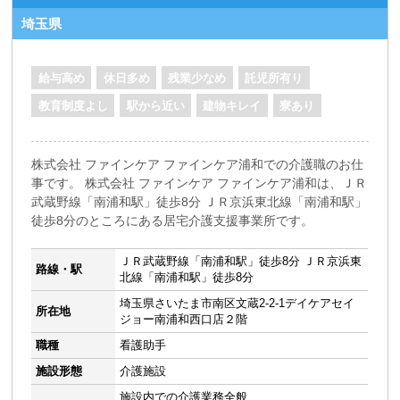
埼玉県
給与高め
休日多め
残業少なめ
託児所有り
教育制度よし
駅から近い
建物キレイ
寮あり
株式会社 ファインケア ファインケア浦和での介護職のお仕
事です。 株式会社 ファインケア ファインケア浦和は、ＪＲ
武蔵野線「南浦和駅」徒歩8分 ＪＲ京浜東北線「南浦和駅」
徒歩8分のところにある居宅介護支援事業所です。
ＪＲ武蔵野線「南浦和駅」徒歩8分 ＪＲ京浜東
路線・駅
北線「南浦和駅」徒歩8分
埼玉県さいたま市南区文蔵2-2-1デイケアセイ
所在地
ジョー南浦和西口店２階
職種
看護助手
施設形態
介護施設
施設内での介護業務全般