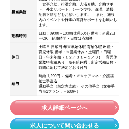
食事介助、排泄介助、入浴介助、介助サポー
ト、外出サポート、シーツ交換、洗濯、清掃、
担当業務
配膳下膳などをお願いします。 また、施設
内のイベントや行事の運営サポートをお願いし
ます。
日勤：09:00～18:00(休憩60分) 備考：※週2日
勤務時間
～OK 勤務時間・日数は応相談
土曜日 日曜日 年末年始休暇 有給休暇 出産・
育児休暇 備考：※営業休み：土曜日・日曜
休日
日・年末年始（１２／３１～１／３） 育児休
業取得実績あり ※有給休暇：所定労働日数・
時間に応じて法定どおり付与
時給 1,290円～ 備考：※※ケアマネ・介護福
祉士手当込
給与
通勤手当（規定内支給） その他手当（文書手
当※1フラン：＋600円）
求人詳細ページへ
求人について問い合わせる