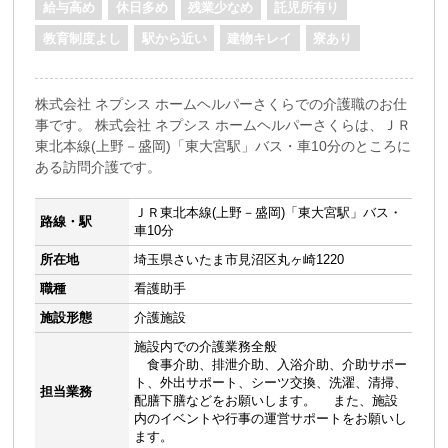
給与高め
休日多め
残業少なめ
託児所有り
教育制度よし
駅から近い
建物キレイ
寮あり
株式会社 ネプシス ホームヘルパーさくらでの介護職のお仕
事です。 株式会社 ネプシス ホームヘルパーさくらは、ＪＲ
東北本線(上野－盛岡)「東大宮駅」バス・車10分のところに
ある訪問介護です。
ＪＲ東北本線(上野－盛岡)「東大宮駅」バス・
路線・駅
車10分
所在地
埼玉県さいたま市見沼区丸ヶ崎1220
職種
看護助手
施設形態
介護施設
施設内での介護業務全般
食事介助、排泄介助、入浴介助、介助サポー
ト、外出サポート、シーツ交換、洗濯、清掃、
担当業務
配膳下膳などをお願いします。 また、施設
内のイベントや行事の運営サポートをお願いし
ます。