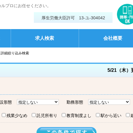
カルプロにお任せください。
厚生労働大臣許可 13-ユ-304042
は
求人検索
会社概要
詳細絞り込み検索
5/21（木
設形態
勤務形態
残業少なめ
託児所有り
教育制度よし
駅から近い