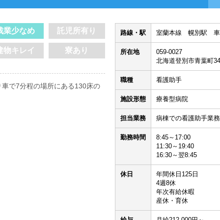
残業少なめ
託児所有り
路線・駅
室蘭本線 幌別駅 車
建物キレイ
寮あり
所在地
059-0027
北海道登別市青葉町34
職種
看護助手
車で7分程の場所にある130床の
施設形態
療養型病院
！
担当業務
病棟での看護助手業務
勤務時間
8:45～17:00
11:30～19:40
16:30～翌8:45
休日
年間休日125日
4週8休
年次有給休暇
産休・育休
給与
月給212,000円～