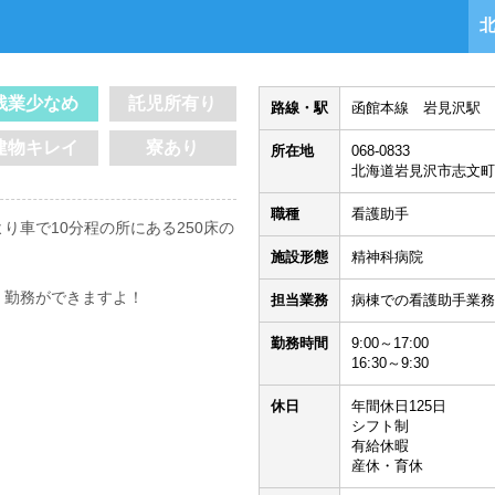
残業少なめ
託児所有り
路線・駅
函館本線 岩見沢駅 
建物キレイ
寮あり
所在地
068-0833
北海道岩見沢市志文町
職種
看護助手
り車で10分程の所にある250床の
施設形態
精神科病院
く勤務ができますよ！
担当業務
病棟での看護助手業務
勤務時間
9:00～17:00
16:30～9:30
休日
年間休日125日
シフト制
有給休暇
産休・育休