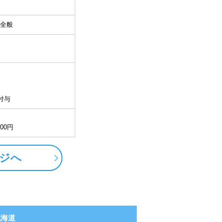
全般
付与
500円
ジへ
北海道