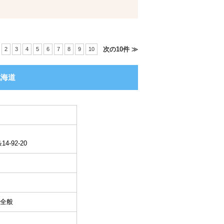
次の10件 ≫
2
3
4
5
6
7
8
9
10
北海道
-92-20
全般