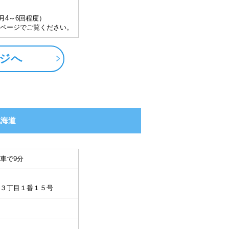
（月4～6回程度）
ページでご覧ください。
ジへ
北海道
車で9分
３丁目１番１５号