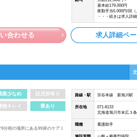
基本給179,000円
夜勤手当6,000円/回
・・・続きは求人詳細
問い合わせる
求人詳細ペー
残業少なめ
託児所有り
路線・駅
宗谷本線 新旭川駅 
建物キレイ
寮あり
所在地
071-8133
北海道旭川市末広３条
職種
看護助手
9分程の場所にある99床のケアミ
施設形態
一般＋療養型病院