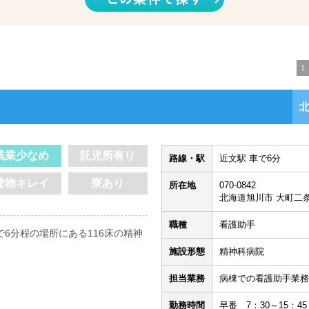
1
残業少なめ
託児所有り
路線・駅
近文駅 車で6分
建物キレイ
寮あり
所在地
070-0842
北海道旭川市 大町二条14
職種
看護助手
6分程の場所にある116床の精神
施設形態
精神科病院
担当業務
病棟での看護助手業務
勤務時間
早番 7：30～15：45