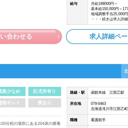
給与
月給199000円～
基本給150,000円～177
地域調整手当25,000円
・・・続きは求人詳細
問い合わせる
求人詳細ペー
残業少なめ
託児所有り
路線・駅
函館本線 江部乙駅 
建物キレイ
寮あり
所在地
079-0463
北海道滝川市江部乙町
職種
看護助手
20分程の場所にある204床の療養