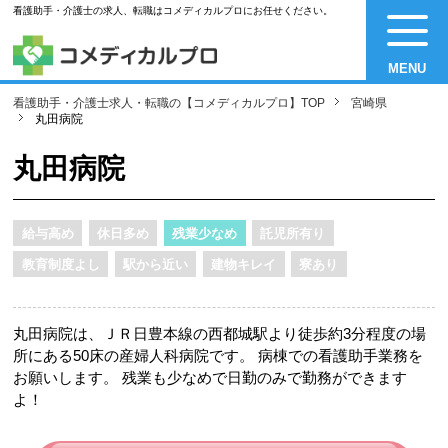
看護助手・介護士の求人、転職はコメディカルプロにお任せください。
MENU
看護助手・介護士求人・転職の【コメディカルプロ】TOP
宮崎県
丸田病院
丸田病院
給与高め
休日多め
残業少なめ
託児所有り
教育制度よし
駅から近い
建物キレイ
寮あり
丸田病院は、ＪＲ日豊本線の西都城駅より徒歩約3分程度の場
所にある50床の産婦人科病院です。 病棟での看護助手業務を
お願いします。 残業も少なめで日勤のみで勤務ができます
よ！