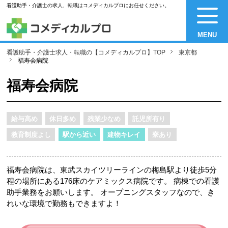
看護助手・介護士の求人、転職はコメディカルプロにお任せください。
MENU
看護助手・介護士求人・転職の【コメディカルプロ】TOP
東京都
福寿会病院
福寿会病院
給与高め
休日多め
残業少なめ
託児所有り
教育制度よし
駅から近い
建物キレイ
寮あり
福寿会病院は、東武スカイツリーラインの梅島駅より徒歩5分
程の場所にある176床のケアミックス病院です。 病棟での看護
助手業務をお願いします。 オープニングスタッフなので、き
れいな環境で勤務もできますよ！