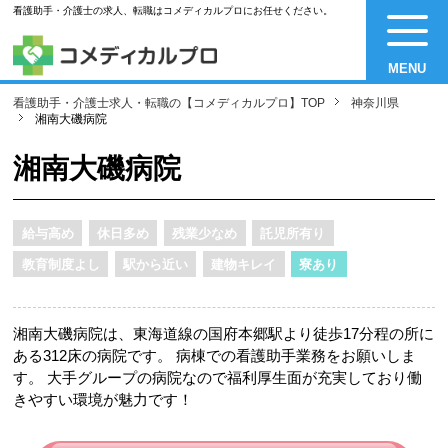
看護助手・介護士の求人、転職はコメディカルプロにお任せください。
MENU
看護助手・介護士求人・転職の【コメディカルプロ】TOP
神奈川県
湘南大磯病院
湘南大磯病院
給与高め
休日多め
残業少なめ
託児所有り
教育制度よし
駅から近い
建物キレイ
寮あり
湘南大磯病院は、東海道線の国府本郷駅より徒歩17分程の所に
ある312床の病院です。 病棟での看護助手業務をお願いしま
す。 大手グループの病院なので福利厚生面が充実しており働
きやすい環境が魅力です！