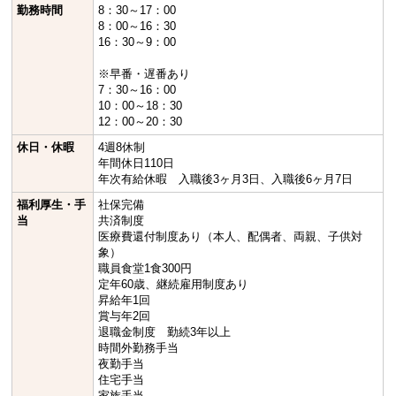
勤務時間
8：30～17：00
8：00～16：30
16：30～9：00
※早番・遅番あり
7：30～16：00
10：00～18：30
12：00～20：30
休日・休暇
4週8休制
年間休日110日
年次有給休暇 入職後3ヶ月3日、入職後6ヶ月7日
福利厚生・手
社保完備
当
共済制度
医療費還付制度あり（本人、配偶者、両親、子供対
象）
職員食堂1食300円
定年60歳、継続雇用制度あり
昇給年1回
賞与年2回
退職金制度 勤続3年以上
時間外勤務手当
夜勤手当
住宅手当
家族手当