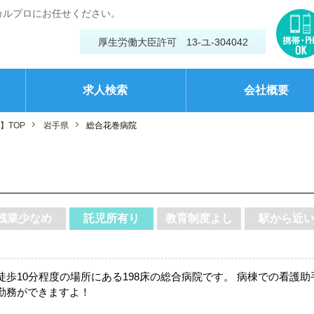
カルプロにお任せください。
厚生労働大臣許可 13-ユ-304042
は
求人検索
会社概要
】TOP
岩手県
総合花巻病院
残業少なめ
託児所有り
教育制度よし
駅から近
10分程度の場所にある198床の総合病院です。 病棟での看護助手
勤務ができますよ！