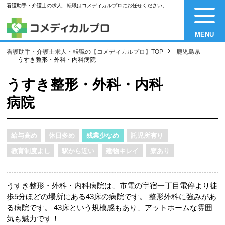
看護助手・介護士の求人、転職はコメディカルプロにお任せください。
MENU
看護助手・介護士求人・転職の【コメディカルプロ】TOP
鹿児島県
うすき整形・外科・内科病院
うすき整形・外科・内科
病院
給与高め
休日多め
残業少なめ
託児所有り
教育制度よし
駅から近い
建物キレイ
寮あり
うすき整形・外科・内科病院は、市電の宇宿一丁目電停より徒
歩5分ほどの場所にある43床の病院です。 整形外科に強みがあ
る病院です。 43床という規模感もあり、アットホームな雰囲
気も魅力です！