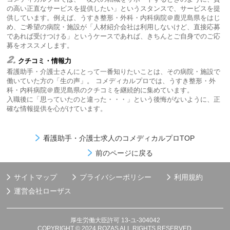
の高い正直なサービスを提供したい」というスタンスで、サービスを提
供しています。例えば、うすき整形・外科・内科病院＠鹿児島県をはじ
め、ご希望の病院・施設が「人材紹介会社は利用しないけど、直接応募
であれば受けつける」というケースであれば、きちんとご自身でのご応
募をオススメします。
2.
クチコミ・情報力
看護助手・介護士さんにとって一番知りたいことは、その病院・施設で
働いていた方の「生の声」。 コメディカルプロでは、うすき整形・外
科・内科病院＠鹿児島県のクチコミを継続的に集めています。
入職後に「思っていたのと違った・・・」という後悔がないように、正
確な情報提供を心がけています。
看護助手・介護士求人のコメディカルプロTOP
前のページに戻る
サイトマップ
プライバシーポリシー
利用規約
運営会社
ローザス
厚生労働大臣許可 13-ユ-304042
COPYRIGHT © 2024 ROZAS ALL RIGHTS RESERVED.