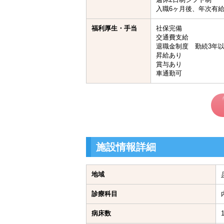
入職6ヶ月後、年次有給
福利厚生・手当
社保完備
交通費支給
退職金制度 勤続3年
昇給あり
賞与あり
車通勤可
施設情報詳細
地域
診療科目
病床数