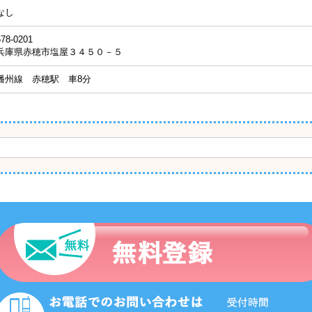
なし
678-0201
兵庫県赤穂市塩屋３４５０－５
播州線 赤穂駅 車8分