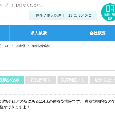
カルプロにお任せください。
厚生労働大臣許可 13-ユ-304042
は
求人検索
会社概要
】TOP
兵庫県
赤穂記念病院
残業少なめ
託児所有り
教育制度よし
駅から近
約8分ほどの所にある114床の療養型病院です。 療養型病院なの
勤務ができますよ！