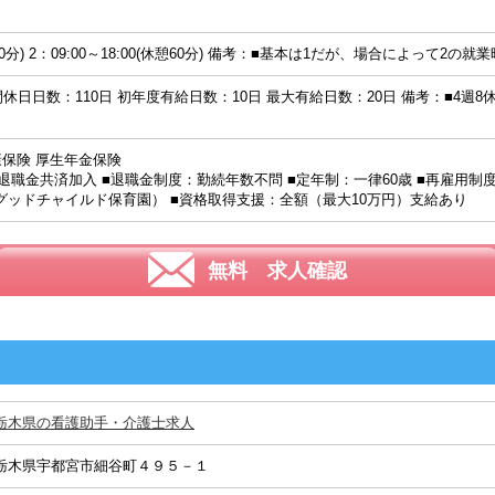
休憩60分) 2：09:00～18:00(休憩60分) 備考：■基本は1だが、場合によって2
間休日日数：110日 初年度有給日数：10日 最大有給日数：20日 備考：■4
康保険 厚生年金保険
■退職金共済加入 ■退職金制度：勤続年数不問 ■定年制：一律60歳 ■再雇用制
グッドチャイルド保育園） ■資格取得支援：全額（最大10万円）支給あり
無料 求人確認
栃木県の看護助手・介護士求人
栃木県宇都宮市細谷町４９５－１