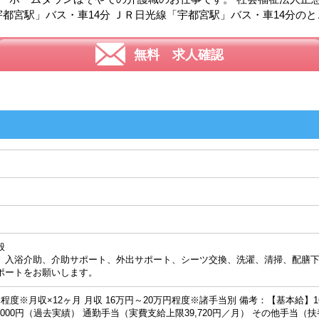
宇都宮駅」バス・車14分 ＪＲ日光線「宇都宮駅」バス・車14分の
無料 求人確認
般
入浴介助、介助サポート、外出サポート、シーツ交換、洗濯、清掃、配膳下
ポートをお願いします。
円程度※月収×12ヶ月 月収 16万円～20万円程度※諸手当別 備考：【基本給】164
00,000円（過去実績） 通勤手当（実費支給上限39,720円／月） その他手当（扶