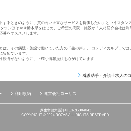
トするときのように、質の高い正直なサービスを提供したい」というスタン
ムタウンほそや＠栃木県をはじめ、ご希望の病院・施設が「人材紹介会社は利
応募をオススメします。
とは、その病院・施設で働いていた方の「生の声」。 コメディカルプロでは
に集めています。
う後悔がないように、正確な情報提供を心がけています。
看護助手・介護士求人のコ
ー
利用規約
運営会社
ローザス
厚生労働大臣許可 13-ユ-304042
COPYRIGHT © 2024 ROZAS ALL RIGHTS RESERVED.