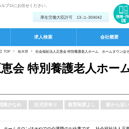
カルプロにお任せください。
厚生労働大臣許可 13-ユ-304042
は
求人検索
会社概要
】TOP
栃木県
社会福祉法人正恵会 特別養護老人ホーム ホームタウンほ
恵会 特別養護老人ホー
残業少なめ
託児所有り
教育制度よし
駅から近
 ホームタウンほそやでの介護職のお仕事です。 社会福祉法人正