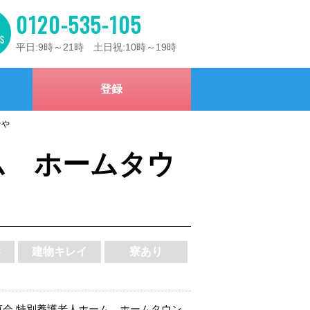
0120-535-105
平日:9時～21時 土日祝:10時～19時
登録
そや
ム ホームタウ
い
建物キレイ
寮あり
恵会 特別養護老人ホーム ホームタウン