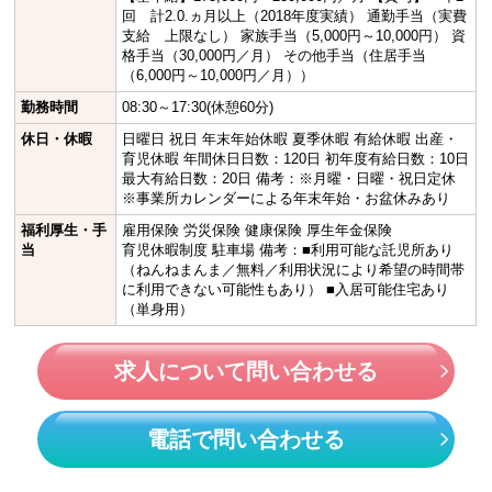
回 計2.0.ヵ月以上（2018年度実績） 通勤手当（実費
支給 上限なし） 家族手当（5,000円～10,000円） 資
格手当（30,000円／月） その他手当（住居手当
（6,000円～10,000円／月））
勤務時間
08:30～17:30(休憩60分)
休日・休暇
日曜日 祝日 年末年始休暇 夏季休暇 有給休暇 出産・
育児休暇 年間休日日数：120日 初年度有給日数：10日
最大有給日数：20日 備考：※月曜・日曜・祝日定休
※事業所カレンダーによる年末年始・お盆休みあり
福利厚生・手
雇用保険 労災保険 健康保険 厚生年金保険
当
育児休暇制度 駐車場 備考：■利用可能な託児所あり
（ねんねまんま／無料／利用状況により希望の時間帯
に利用できない可能性もあり） ■入居可能住宅あり
（単身用）
求人について問い合わせる
電話で問い合わせる