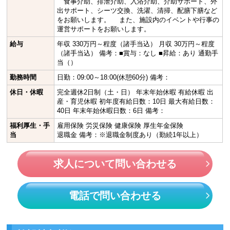
食事介助、排泄介助、入浴介助、介助サポート、外
出サポート、シーツ交換、洗濯、清掃、配膳下膳など
をお願いします。 また、施設内のイベントや行事の
運営サポートをお願いします。
給与
年収 330万円～程度（諸手当込） 月収 30万円～程度
（諸手当込） 備考：■賞与：なし ■昇給：あり 通勤手
当（）
勤務時間
日勤：09:00～18:00(休憩60分) 備考：
休日・休暇
完全週休2日制（土・日） 年末年始休暇 有給休暇 出
産・育児休暇 初年度有給日数：10日 最大有給日数：
40日 年末年始休暇日数：6日 備考：
福利厚生・手
雇用保険 労災保険 健康保険 厚生年金保険
当
退職金 備考：※退職金制度あり（勤続1年以上）
求人について問い合わせる
電話で問い合わせる