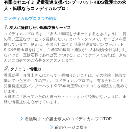
有限会社エイミ 児童発達支援バンブーハットKIDS看護士の求
人・転職ならコメディカルプロ！
コメディカルプロ 2つの約束
1.
友人に提供したい転職支援サービス
コメディカルプロでは、「友人の転職をサポートするときのように、質
の高い正直なサービスを提供したい」というスタンスで、サービスを提
供しています。例えば、有限会社エイミ 児童発達支援バンブーハット
KIDS＠埼玉県をはじめ、ご希望の病院・施設が「人材紹介会社は利用し
ないけど、直接応募であれば受けつける」というケースであれば、きち
んとご自身でのご応募をオススメします。
2.
クチコミ・情報力
看護助手・介護士さんにとって一番知りたいことは、その病院・施設で
働いていた方の「生の声」。 コメディカルプロでは、有限会社エイミ
児童発達支援バンブーハットKIDS＠埼玉県のクチコミを継続的に集めて
います。
入職後に「思っていたのと違った・・・」という後悔がないように、正
確な情報提供を心がけています。
看護助手・介護士求人のコメディカルプロTOP
前のページに戻る