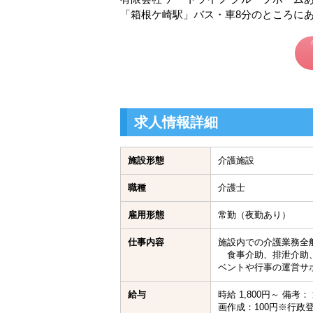
「箱根ケ崎駅」バス・車8分のところに
求人情報詳細
施設形態
介護施設
職種
介護士
雇用形態
常勤（夜勤あり）
仕事内容
施設内での介護業務全
食事介助、排泄介助、
ベントや行事の運営サ
給与
時給 1,800円～ 備
画作成：100円※行政