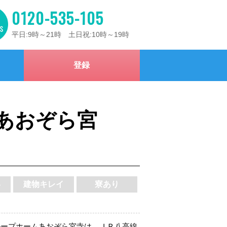
0120-535-105
平日:9時～21時 土日祝:10時～19時
登録
ムあおぞら宮
い
建物キレイ
寮あり
グループホームあおぞら宮寺は、ＪＲ八高線