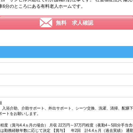
車6分のところにある有料老人ホームです。
無料 求人確認
般
入浴介助、介助サポート、外出サポート、シーツ交換、洗濯、清掃、配膳下
ポートをお願いします。
万円程度（賞与4.4ヵ月の場合） 月収 22万円～37万円程度（夜勤4～5回分手当含
賃金は勤務経験年数に応じて決定 【賞与】 年2回 計4.4ヵ月（過去実績） 通勤