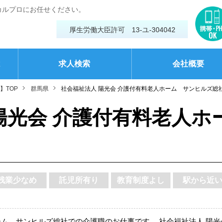
カルプロにお任せください。
厚生労働大臣許可 13-ユ-304042
は
求人検索
会社概要
】TOP
群馬県
社会福祉法人 陽光会 介護付有料老人ホーム サンヒルズ総
陽光会 介護付有料老人ホ
残業少なめ
託児所有り
教育制度よし
駅から近
ーム サンヒルズ総社での介護職のお仕事です。 社会福祉法人 陽