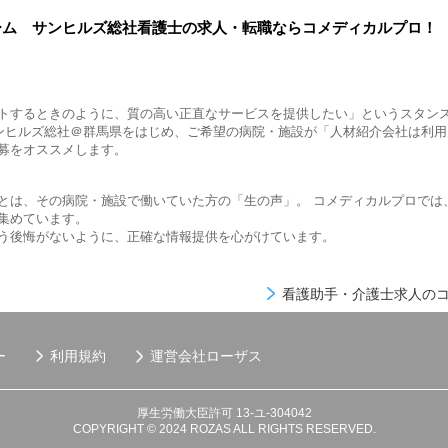
ホーム サンヒルズ総社看護士の求人・転職ならコメディカルプロ！
トするときのように、質の高い正直なサービスを提供したい」というスタン
サンヒルズ総社＠群馬県をはじめ、ご希望の病院・施設が「人材紹介会社は利
募をオススメします。
とは、その病院・施設で働いていた方の「生の声」。 コメディカルプロでは
集めています。
う後悔がないように、正確な情報提供を心がけています。
看護助手・介護士求人のコ
ー
利用規約
運営会社
ローザス
厚生労働大臣許可 13-ユ-304042
COPYRIGHT © 2024 ROZAS ALL RIGHTS RESERVED.