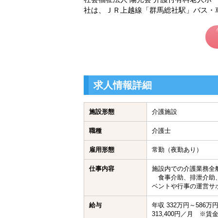
社は、ＪＲ上越線「群馬総社駅」バス・
求人情報詳細
施設形態
介護施設
職種
介護士
雇用形態
常勤（夜勤あり）
仕事内容
施設内での介護業務全
食事介助、排泄介助、
ベントや行事の運営サ
給与
年収 332万円～586
313,400円／月 ※